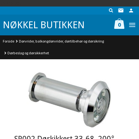
Gå
UA-74942901-1
til
innholdet
NØKKEL BUTIKKEN
0
Forside
Dørvrider, balkongdørvrider, dørtilbehør og dørsikring
Dørbeslag og dørsikkerhet
SP002 Dørkikkert 33-68, 200°