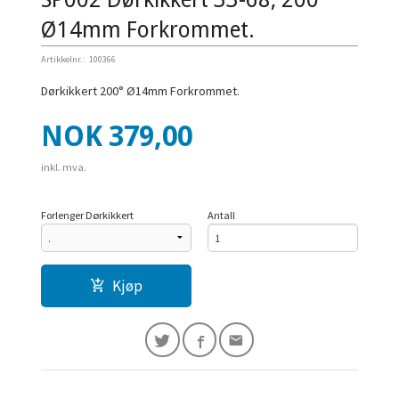
Ø14mm Forkrommet.
Artikkelnr.:
100366
Dørkikkert 200° Ø14mm Forkrommet.
Pris
NOK
379,00
inkl. mva.
Forlenger Dørkikkert
Antall
Kjøp