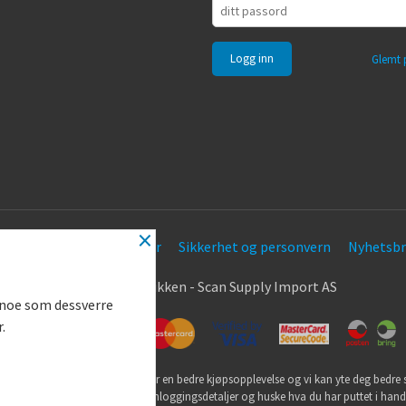
Glemt 
×
Frakt
Kjøpsbetingelser
Sikkerhet og personvern
Nyhetsbr
.
© Nøkkel Butikken - Scan Supply Import AS
g noe som dessverre
r.
utikk bruker cookies slik at du får en bedre kjøpsopplevelse og vi kan yte deg bedre s
ookies hovedsaklig til å lagre innloggingsdetaljer og huske hva du har puttet i han