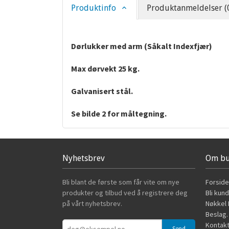
Produktinfo
Produktanmeldelser (
Dørlukker med arm (Såkalt Indexfjær)
Max dørvekt 25 kg.
Galvanisert stål.
Se bilde 2 for måltegning.
Nyhetsbrev
Om bu
Bli blant de første som får vite om nye
Forside
produkter og tilbud ved å registrere deg
Bli kun
på vårt nyhetsbrev.
Nøkkel B
Beslag.
Kontakt