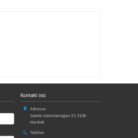
Kontakt oss
Adresse
Gamle steinstøvegen 37
,
5108
Hordvik
Telefon