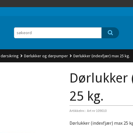
 dørsikring
Dørlukker og dørpumper
Dørlukker (indexfjær) max 25 kg.
Dørlukker 
25 kg.
Artikkelnr.:
Art nr 109010
Dørlukker (indexfjær) max 25 k