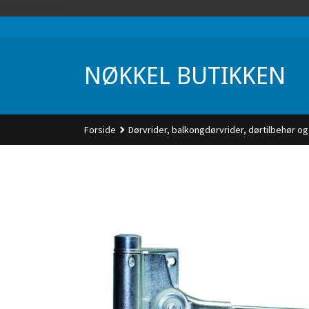
Gå
UA-74942901-1
til
innholdet
NØKKEL BUTIKKEN
Forside
Dørvrider, balkongdørvrider, dørtilbehør og