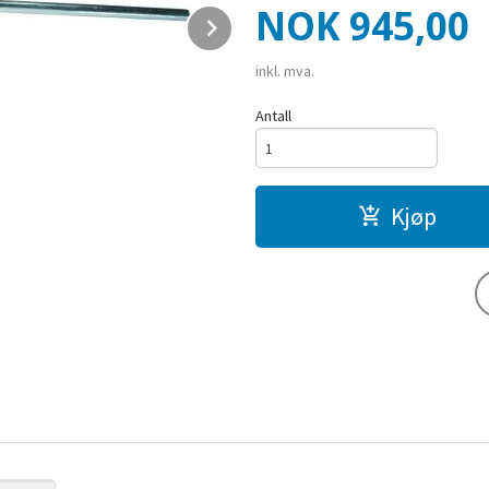
Pris
NOK
945,00
Next
inkl. mva.
Antall
Kjøp
Indexfjær - dørlukker 25 kg