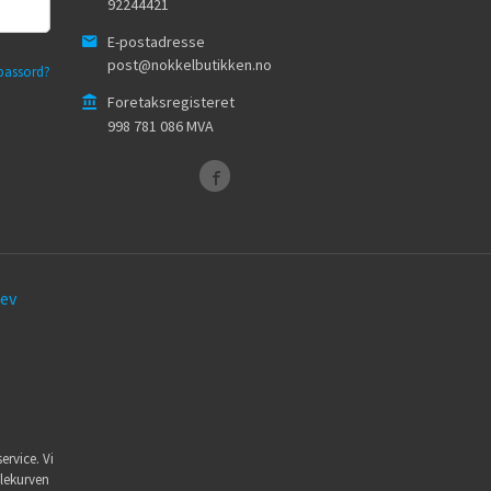
92244421
E-postadresse
post@nokkelbutikken.no
passord?
Foretaksregisteret
998 781 086 MVA
ev
ervice. Vi
dlekurven