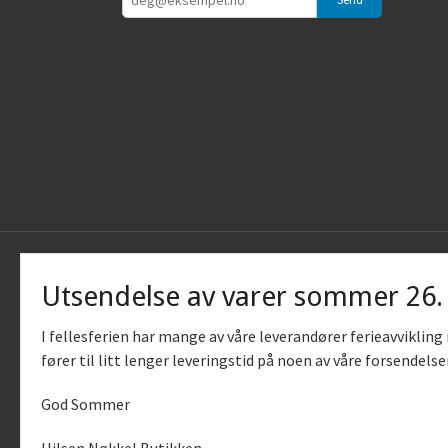
Utsendelse av varer sommer 26
I fellesferien har mange av våre leverandører ferieavviklin
fører til litt lenger leveringstid på noen av våre forsendelse
God Sommer
Vår nettb
bruker c