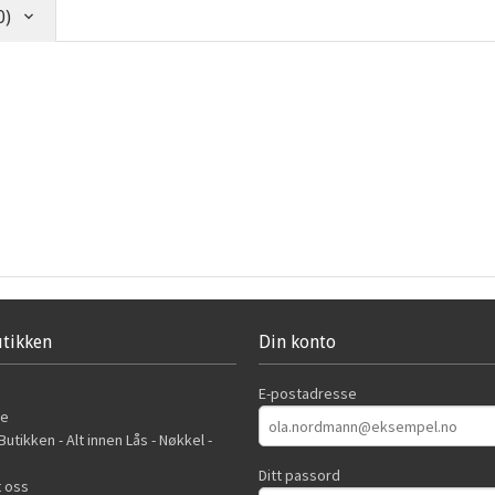
0)
tikken
Din konto
E-postadresse
de
utikken - Alt innen Lås - Nøkkel -
Ditt passord
 oss