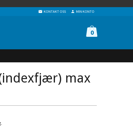
KONTAKT OSS
MIN KONTO
0
(indexfjær) max
g.