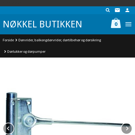
Gå
UA-74942901-1
til
innholdet
NØKKEL BUTIKKEN
0
Forside
Dørvrider, balkongdørvrider, dørtilbehør og dørsikring
Dørlukker og dørpumper
Prev
N