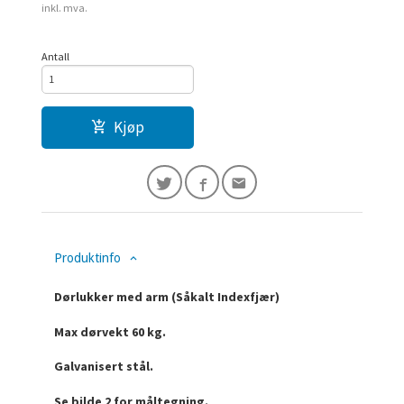
inkl. mva.
Antall
Kjøp
Produktinfo
Dørlukker med arm (Såkalt Indexfjær)
Max dørvekt 60 kg.
Galvanisert stål.
Se bilde 2 for måltegning.