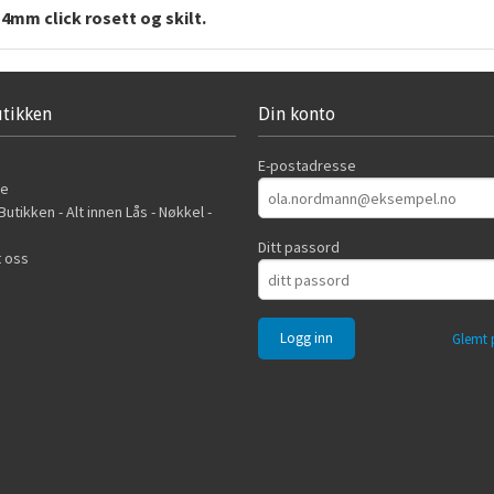
4mm click rosett og skilt.
tikken
Din konto
E-postadresse
de
utikken - Alt innen Lås - Nøkkel -
Ditt passord
 oss
Glemt 