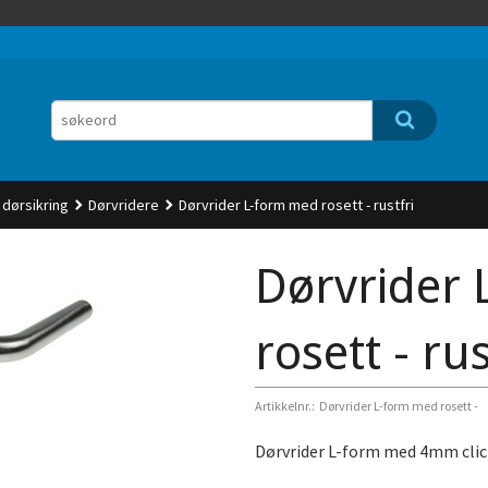
 dørsikring
Dørvridere
Dørvrider L-form med rosett - rustfri
Dørvrider
rosett - rus
Artikkelnr.:
Dørvrider L-form med rosett -
Dørvrider L-form med 4mm click 