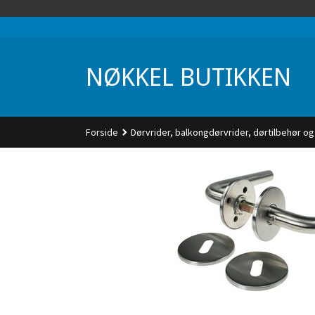
Gå
UA-74942901-1
til
innholdet
NØKKEL BUTIKKEN
Forside
Dørvrider, balkongdørvrider, dørtilbehør og