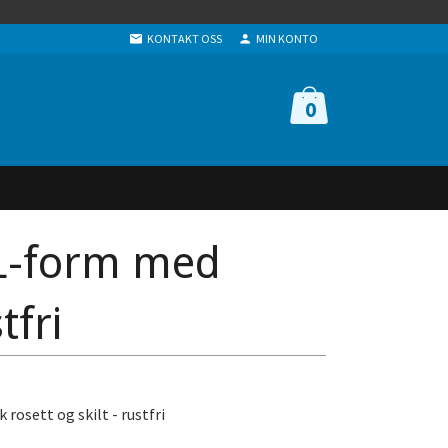
KONTAKT OSS
MIN KONTO
0
 L-form med
tfri
rosett og skilt - rustfri