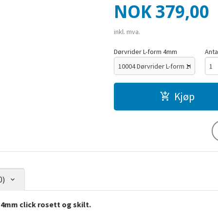
Pris
NOK
379,00
inkl. mva.
Dørvrider L-form 4mm
Anta
Kjøp
0)
4mm click rosett og skilt.