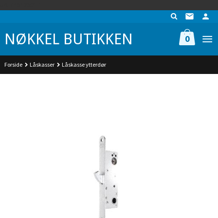
Gå
UA-74942901-1
til
innholdet
NØKKEL BUTIKKEN
0
Forside
Låskasser
Låskasse ytterdør