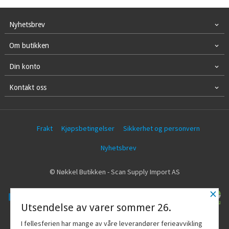
Nyhetsbrev
Om butikken
Din konto
Kontakt oss
Frakt
Kjøpsbetingelser
Sikkerhet og personvern
Nyhetsbrev
© Nøkkel Butikken - Scan Supply Import AS
×
Utsendelse av varer sommer 26.
Vår nettbutikk bruker cookies slik at du
I fellesferien har mange av våre leverandører ferieavvikling