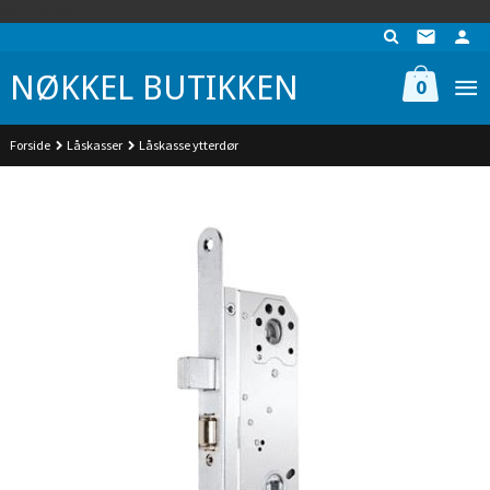
Gå
UA-74942901-1
til
innholdet
NØKKEL BUTIKKEN
0
Forside
Låskasser
Låskasse ytterdør