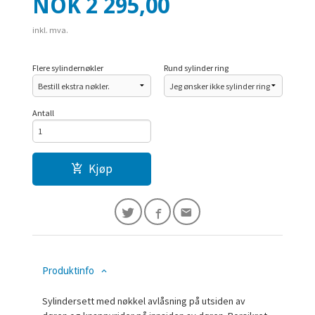
Pris
NOK
2 295,00
inkl. mva.
Flere sylindernøkler
Rund sylinder ring
Antall
Kjøp
Produktinfo
Sylindersett med nøkkel avlåsning på utsiden av