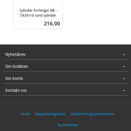
Sylinder-forlenger NB -
5939/10 rund sylinder
inkl.
Pris
216,00
mva.
Nyhetsbrev
Om butikken
Din konto
Kontakt oss
Frakt
Kjøpsbetingelser
Sikkerhet og personvern
Nyhetsbrev