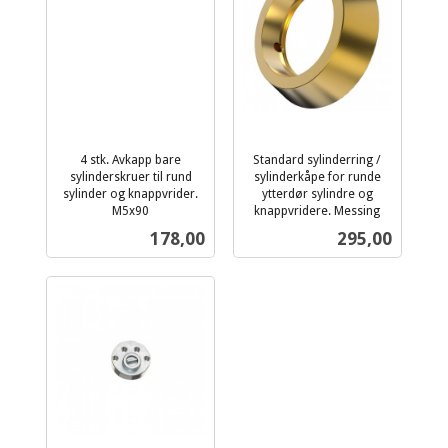
4 stk. Avkapp bare
Standard sylinderring /
sylinderskruer til rund
sylinderkåpe for runde
sylinder og knappvrider.
ytterdør sylindre og
M5x90
knappvridere. Messing
inkl.
inkl.
Pris
Pris
178,00
295,00
mva.
mva.