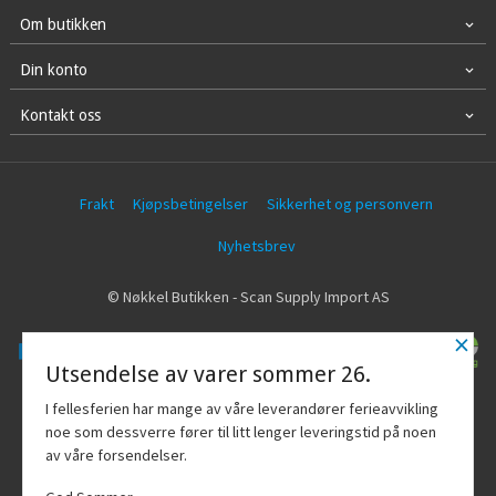
Om butikken
Din konto
Kontakt oss
Frakt
Kjøpsbetingelser
Sikkerhet og personvern
Nyhetsbrev
© Nøkkel Butikken - Scan Supply Import AS
×
Utsendelse av varer sommer 26.
Vår nettbutikk bruker cookies slik at du
I fellesferien har mange av våre leverandører ferieavvikling
får en bedre kjøpsopplevelse og vi kan
noe som dessverre fører til litt lenger leveringstid på noen
yte deg bedre service. Vi bruker cookies
av våre forsendelser.
hovedsaklig til å lagre
innloggingsdetaljer og huske hva du