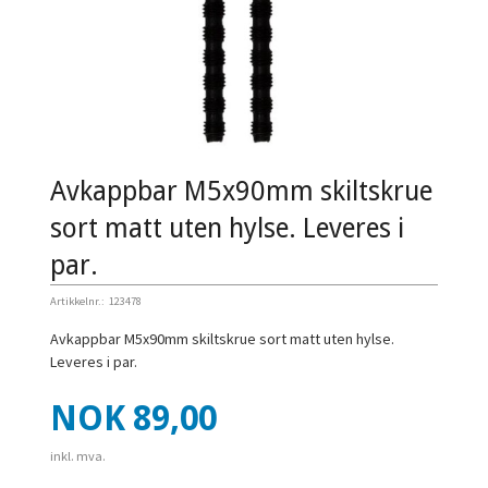
Avkappbar M5x90mm skiltskrue
sort matt uten hylse. Leveres i
par.
Artikkelnr.:
123478
Avkappbar M5x90mm skiltskrue sort matt uten hylse.
Leveres i par.
Pris
NOK
89,00
inkl. mva.