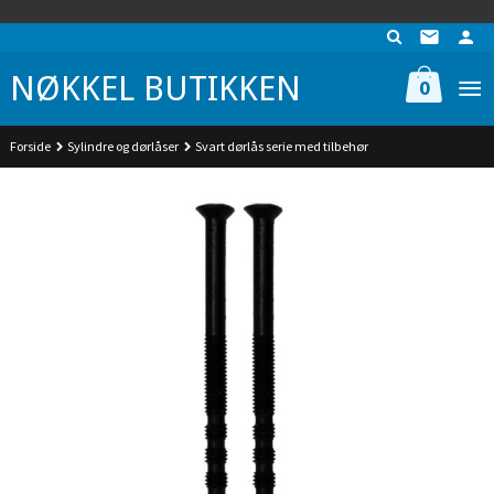
Gå
UA-74942901-1
til
innholdet
NØKKEL BUTIKKEN
0
Forside
Sylindre og dørlåser
Svart dørlås serie med tilbehør