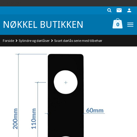
Gå
UA-74942901-1
til
innholdet
NØKKEL BUTIKKEN
0
Forside
Sylindre og dørlåser
Svart dørlås serie med tilbehør