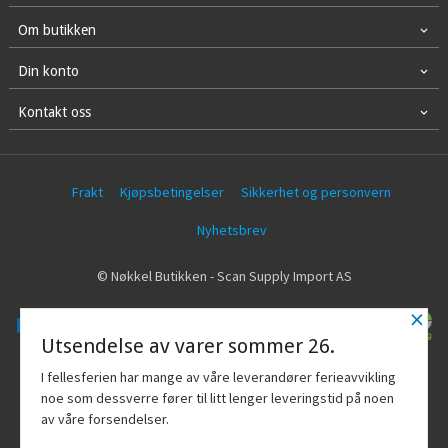
Om butikken
Din konto
Kontakt oss
Frakt
Kjøpsbetingelser
Sikkerhet og personvern
Nyhetsbrev
© Nøkkel Butikken - Scan Supply Import AS
×
Utsendelse av varer sommer 26.
Vår nettbutikk bruker cookies slik at du
I fellesferien har mange av våre leverandører ferieavvikling
får en bedre kjøpsopplevelse og vi kan
noe som dessverre fører til litt lenger leveringstid på noen
yte deg bedre service. Vi bruker cookies
av våre forsendelser.
hovedsaklig til å lagre