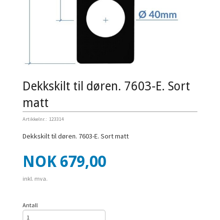
Dekkskilt til døren. 7603-E. Sort
matt
Artikkelnr.:
123314
Dekkskilt til døren. 7603-E. Sort matt
Pris
NOK
679,00
inkl. mva.
Antall