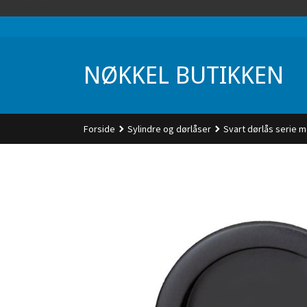
Gå
UA-74942901-1
til
innholdet
NØKKEL BUTIKKEN
Forside
Sylindre og dørlåser
Svart dørlås serie m