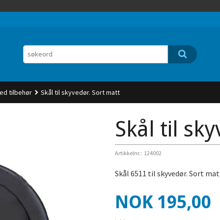
ed tilbehør
Skål til skyvedør. Sort matt
Skål til sk
Artikkelnr.:
124002
Skål 6511 til skyvedør. Sort mat
Pris
NOK
195,00