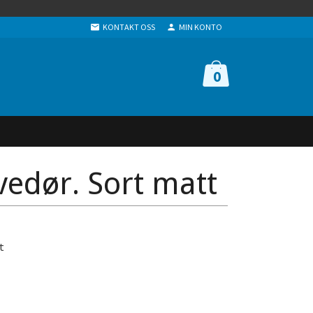
KONTAKT OSS
MIN KONTO
0
yvedør. Sort matt
t