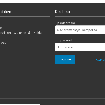
tikken
Din konto
E-postadresse
de
utikken - Alt innen Lås - Nøkkel -
Ditt passord
 oss
Glemt 