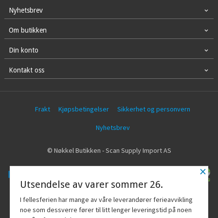
Nyhetsbrev
Om butikken
Din konto
Kontakt oss
Frakt
Kjøpsbetingelser
Sikkerhet og personvern
Nyhetsbrev
© Nøkkel Butikken - Scan Supply Import AS
×
Utsendelse av varer sommer 26.
Vår nettbutikk bruker cookies slik at du
I fellesferien har mange av våre leverandører ferieavvikling
får en bedre kjøpsopplevelse og vi kan
noe som dessverre fører til litt lenger leveringstid på noen
yte deg bedre service. Vi bruker cookies