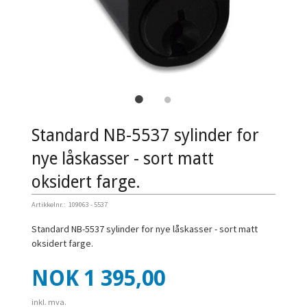
Standard NB-5537 sylinder for
nye låskasser - sort matt
oksidert farge.
Artikkelnr.:
109063 - 5537
Standard NB-5537 sylinder for nye låskasser - sort matt
oksidert farge.
Pris
NOK
1 395,00
inkl. mva.