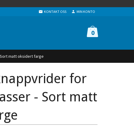
KONTAKT OSS
MIN KONTO
0
Sort matt oksidert farge
nappvrider for
asser - Sort matt
arge