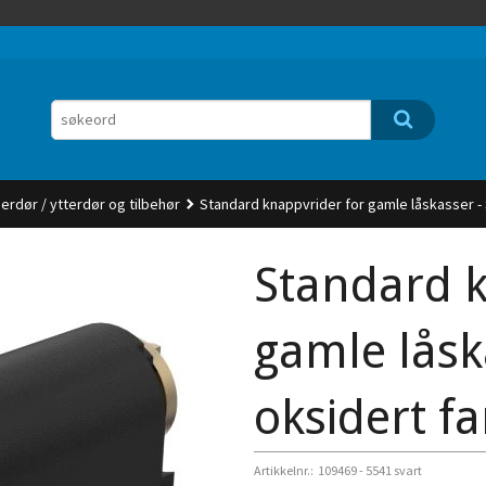
nerdør / ytterdør og tilbehør
Standard knappvrider for gamle låskasser - 
Standard k
gamle låsk
oksidert f
Artikkelnr.:
109469 - 5541 svart