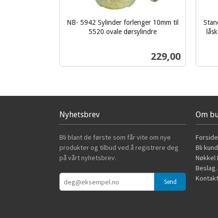
NB- 5942 Sylinder forlenger 10mm til
Stan
5520 ovale dørsylindre
låsk
inkl.
inkl.
mva.
mva.
Pris
229,00
Kjøp
Nyhetsbrev
Om bu
Bli blant de første som får vite om nye
Forside
produkter og tilbud ved å registrere deg
Bli kun
på vårt nyhetsbrev.
Nøkkel B
Beslag.
Kontakt