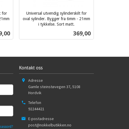
t for
Universal utvendig sylinderskilt for
- 21mm
oval sylinder. Bygger fra 6mm - 21mm
i tykkelse. Sort matt.
inkl.
s
Pris
9,00
369,00
mva.
Kjøp
Kontakt oss
Adresse
Gamle steinstøvegen 37
,
5108
Hordvik
Telefon
92244421
E-postadresse
post@nokkelbutikken.no
passord?