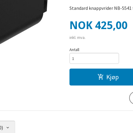
Standard knappvrider NB-5541 f
Pris
NOK
425,00
inkl. mva.
Antall
Kjøp
0)