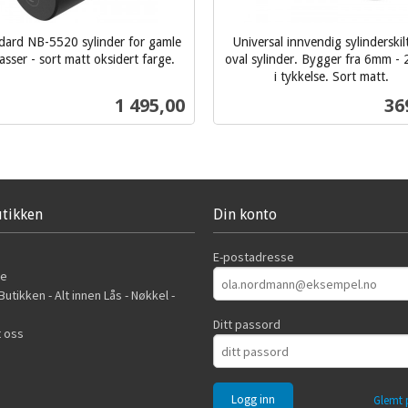
dard NB-5520 sylinder for gamle
Universal innvendig sylinderskil
asser - sort matt oksidert farge.
oval sylinder. Bygger fra 6mm 
i tykkelse. Sort matt.
inkl.
Pris
Pri
1 495,00
36
mva.
Les mer
Kjøp
tikken
Din konto
E-postadresse
de
utikken - Alt innen Lås - Nøkkel -
Ditt passord
 oss
Glemt 