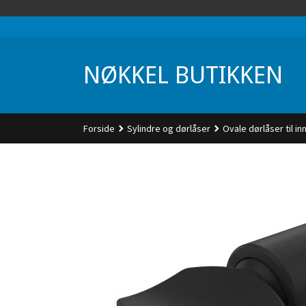
Gå
UA-74942901-1
til
innholdet
NØKKEL BUTIKKEN
Forside
Sylindre og dørlåser
Ovale dørlåser til in