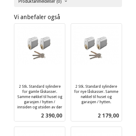
Produktanmeldelser (0)
Vi anbefaler også
2 Stk. Standard sylindere
2 Stk. Standard sylindere
for gamle låskasser.
for nye låskasser. Samme
Samme nøkkel til huset og
nøkkel til huset og
garasjen / hytten /
garasjen / hytten.
inkl.
innsiden og utsiden av dør
inkl.
mva.
Pris
Pris
2 390,00
2 179,00
mva.