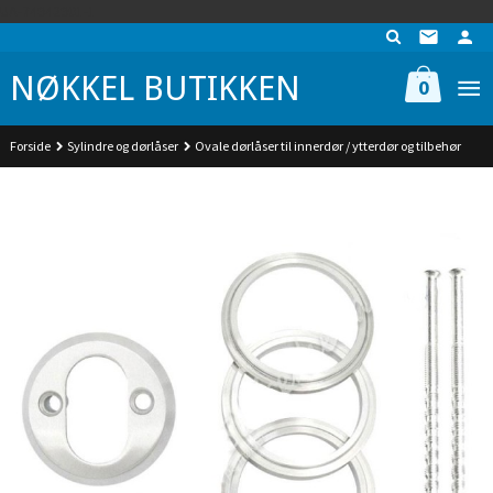
Gå
UA-74942901-1
til
innholdet
NØKKEL BUTIKKEN
0
Forside
Sylindre og dørlåser
Ovale dørlåser til innerdør / ytterdør og tilbehør