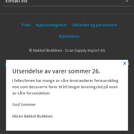
Kontakt oss
Frakt
Kjøpsbetingelser
Sikkerhet og personvern
Nyhetsbrev
© Nøkkel Butikken - Scan Supply Import AS
×
Utsendelse av varer sommer 26.
Vår nettbutikk bruker cookies slik at du
I fellesferien har mange av våre leverandører ferieavvikling
får en bedre kjøpsopplevelse og vi kan
noe som dessverre fører til litt lenger leveringstid på noen
yte deg bedre service. Vi bruker cookies
av våre forsendelser.
hovedsaklig til å lagre
innloggingsdetaljer og huske hva du
God Sommer
har puttet i handlekurven din. Fortsett å
bruke siden som normalt om du godtar
Hilsen Nøkkel Butikken.
dette.
Les mer
Powered by
24Nettbutikk