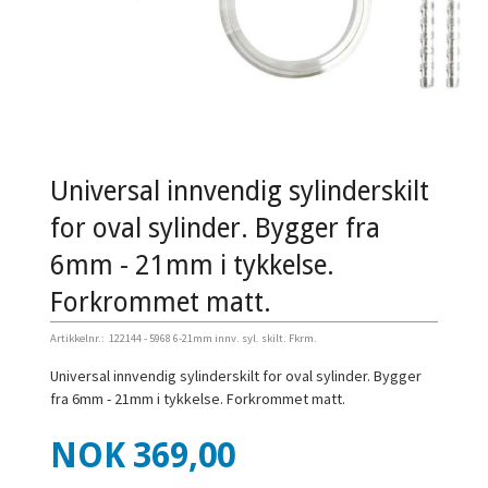
Universal innvendig sylinderskilt
for oval sylinder. Bygger fra
6mm - 21mm i tykkelse.
Forkrommet matt.
Artikkelnr.:
122144 - 5968 6-21mm innv. syl. skilt. Fkrm.
Universal innvendig sylinderskilt for oval sylinder. Bygger
fra 6mm - 21mm i tykkelse. Forkrommet matt.
Pris
NOK
369,00