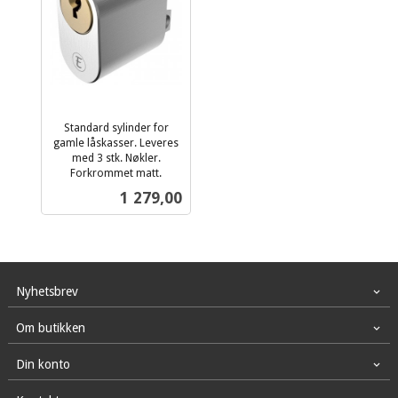
Standard sylinder for
gamle låskasser. Leveres
med 3 stk. Nøkler.
Forkrommet matt.
inkl.
Pris
1 279,00
mva.
Nyhetsbrev
Om butikken
Din konto