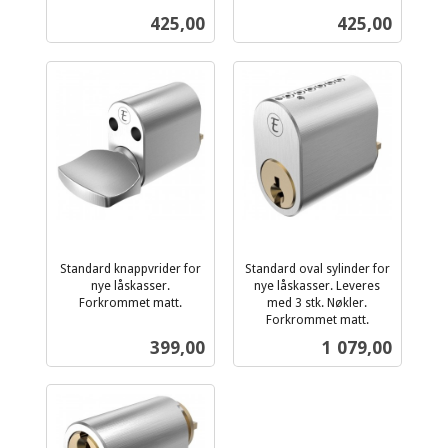
inkl.
inkl.
Pris
Pris
425,00
425,00
mva.
mva.
Standard knappvrider for
Standard oval sylinder for
nye låskasser.
nye låskasser. Leveres
Forkrommet matt.
med 3 stk. Nøkler.
inkl.
Forkrommet matt.
inkl.
mva.
Pris
Pris
399,00
1 079,00
mva.