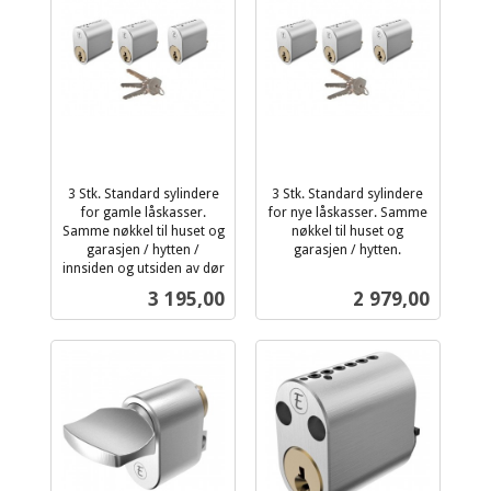
3 Stk. Standard sylindere
3 Stk. Standard sylindere
for gamle låskasser.
for nye låskasser. Samme
Samme nøkkel til huset og
nøkkel til huset og
garasjen / hytten /
garasjen / hytten.
inkl.
innsiden og utsiden av dør
inkl.
mva.
Pris
Pris
3 195,00
2 979,00
mva.