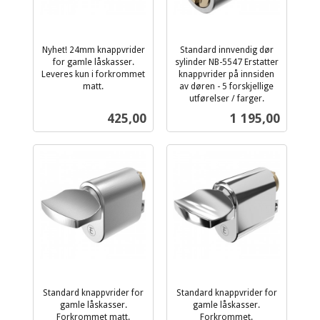
Nyhet! 24mm knappvrider
Standard innvendig dør
for gamle låskasser.
sylinder NB-5547 Erstatter
Leveres kun i forkrommet
knappvrider på innsiden
matt.
av døren - 5 forskjellige
inkl.
utførelser / farger.
inkl.
mva.
Pris
Pris
425,00
1 195,00
mva.
Standard knappvrider for
Standard knappvrider for
gamle låskasser.
gamle låskasser.
Forkrommet matt.
Forkrommet.