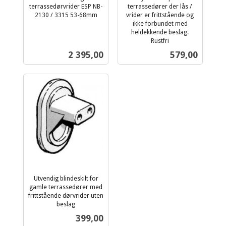
terrassedørvrider ESP NB-
terrassedører der lås /
2130 / 3315 53-68mm
vrider er frittstående og
inkl.
ikke forbundet med
mva.
heldekkende beslag.
Rustfri
inkl.
Pris
Pris
2 395,00
579,00
mva.
Utvendig blindeskilt for
gamle terrassedører med
frittstående dørvrider uten
beslag
inkl.
Pris
399,00
mva.