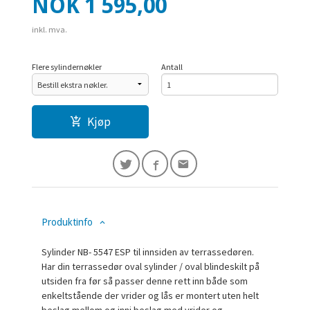
Pris
NOK
1 595,00
inkl. mva.
Flere sylindernøkler
Antall
Kjøp
Produktinfo
Sylinder NB- 5547 ESP til innsiden av terrassedøren.
Har din terrassedør oval sylinder / oval blindeskilt på
utsiden fra før så passer denne rett inn både som
enkeltstående der vrider og lås er montert uten helt
beslag mellom og inni beslag med vrider og