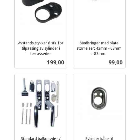
Avstands stykker 6 stk. for
Medbringer med plate
tilpassing av sylinder i
størrelser: 43mm - 63mm
terrassedør
- 83mm.
inkl.
inkl.
Pris
Pris
199,00
99,00
mva.
mva.
Standard balkongdør /
Sylinder kåpe til