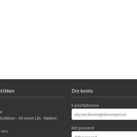
tikken
Din konto
E-postadresse
de
utikken - Alt innen Lås - Nøkkel -
Ditt passord
 oss