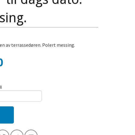
sing.
den av terrassedøren. Polert messing.
0
ll