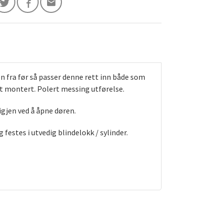
den fra før så passer denne rett inn både som
lt montert. Polert messing utførelse.
igjen ved å åpne døren.
 festes i utvedig blindelokk / sylinder.