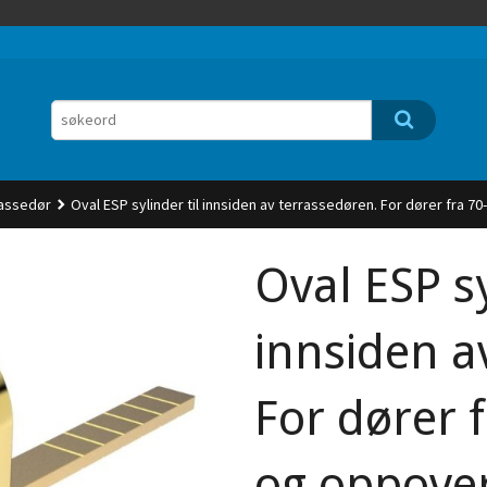
rrassedør
Oval ESP sylinder til innsiden av terrassedøren. For dører fra 70
Oval ESP sy
innsiden a
For dører f
og oppover