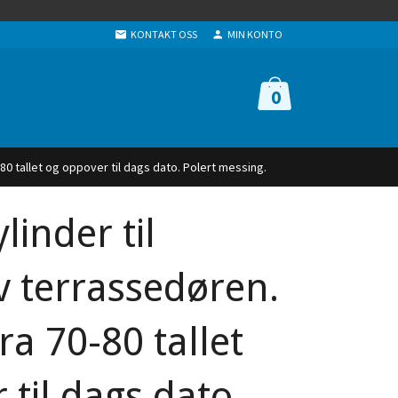
KONTAKT OSS
MIN KONTO
0
-80 tallet og oppover til dags dato. Polert messing.
linder til
v terrassedøren.
ra 70-80 tallet
 til dags dato.