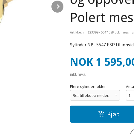
Next
Polert mes
Artikkelnr.:
123399 - 5547 ESP pol. messing
Sylinder NB- 5547 ESP til innsi
Pris
NOK
1 595,0
inkl. mva.
Flere sylindernøkler
Anta
Kjøp