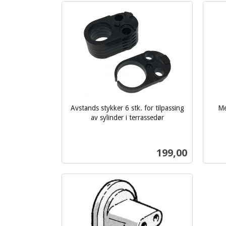
Avstands stykker 6 stk. for tilpassing
Me
av sylinder i terrassedør
inkl.
inkl.
mva.
mva.
Pris
199,00
Kjøp