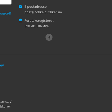
E-postadresse
post@nokkelbutikken.no
passord?
Foretaksregisteret
998 781 086 MVA
ev
ervice. Vi
dlekurven