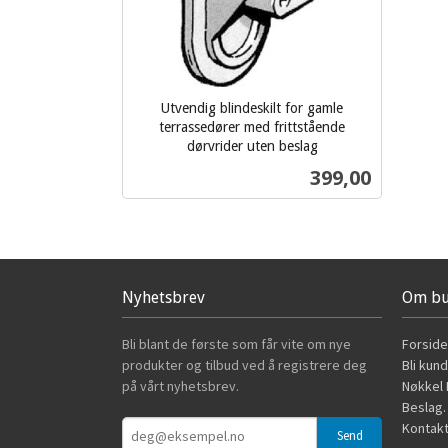
Utvendig blindeskilt for gamle
terrassedører med frittstående
dørvrider uten beslag
inkl.
Pris
399,00
mva.
Kjøp
Nyhetsbrev
Om bu
Bli blant de første som får vite om nye
Forside
produkter og tilbud ved å registrere deg
Bli kun
på vårt nyhetsbrev.
Nøkkel B
Beslag.
Kontakt