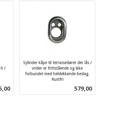
Sylinder kåpe til terrassedører der lås /
0 /
vrider er frittstående og ikke
forbundet med heldekkende beslag.
Rustfri
inkl.
Pris
5,00
579,00
mva.
Kjøp