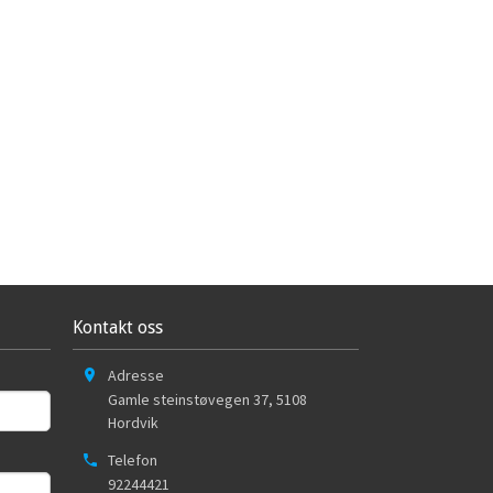
Kontakt oss
Adresse
Gamle steinstøvegen 37
,
5108
Hordvik
Telefon
92244421