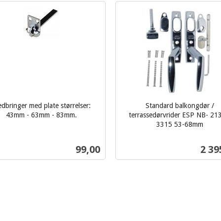
dbringer med plate størrelser:
Standard balkongdør /
43mm - 63mm - 83mm.
terrassedørvrider ESP NB- 213
3315 53-68mm
inkl.
mva.
Pris
Pris
99,00
2 39
Kjøp
Kjøp