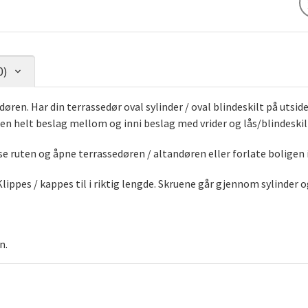
0)
døren. Har din terrassedør oval sylinder / oval blindeskilt på utsi
ten helt beslag mellom og inni beslag med vrider og lås/blindeski
e ruten og åpne terrassedøren / altandøren eller forlate boligen 
ippes / kappes til i riktig lengde. Skruene går gjennom sylinder og
en.