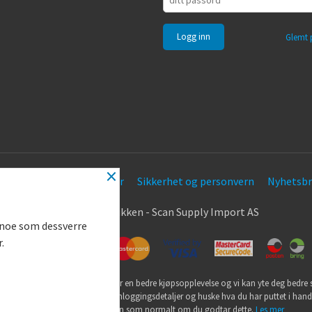
Glemt 
×
Frakt
Kjøpsbetingelser
Sikkerhet og personvern
Nyhetsbr
.
© Nøkkel Butikken - Scan Supply Import AS
g noe som dessverre
r.
utikk bruker cookies slik at du får en bedre kjøpsopplevelse og vi kan yte deg bedre s
ookies hovedsaklig til å lagre innloggingsdetaljer og huske hva du har puttet i han
din. Fortsett å bruke siden som normalt om du godtar dette.
Les mer