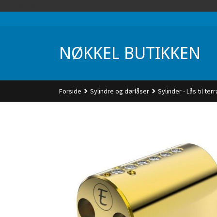
Gå
UA-74942901-1
til
innholdet
NØKKEL BUTIKKEN
Forside
Sylindre og dørlåser
Sylinder - Lås til te