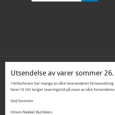
Utsendelse av varer sommer 26
I fellesferien har mange av våre leverandører ferieavviklin
fører til litt lenger leveringstid på noen av våre forsendelse
God Sommer
Vår nettb
bruker c
Hilsen Nøkkel Butikken.