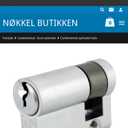
Gå
UA-74942901-1
til
innholdet
NØKKEL BUTIKKEN
0
Forside
Continental - Euro sylinder
Continental sylinder halv