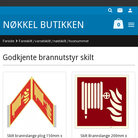
Gå
UA-74942901-1
til
innholdet
NØKKEL BUTIKKEN
0
Forside
Fareskilt / varselskilt / nødskilt / husnummer
Godkjente brannutstyr skilt
Skilt brannslange plog 150mm x
Skilt Brannslange 200mm x