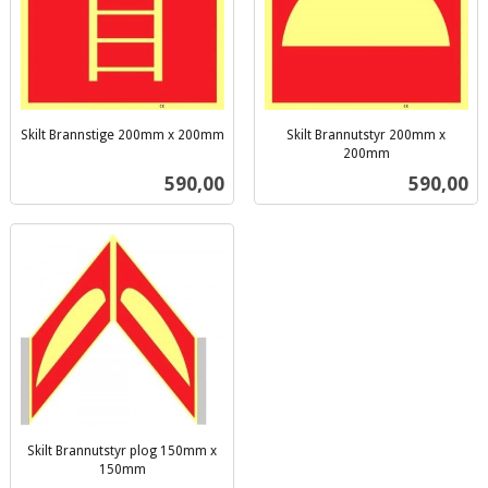
Skilt Brannstige 200mm x 200mm
Skilt Brannutstyr 200mm x
inkl.
200mm
inkl.
mva.
Pris
Pris
590,00
590,00
mva.
Skilt Brannutstyr plog 150mm x
150mm
inkl.