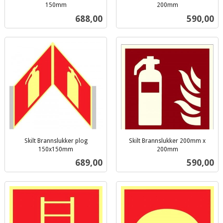
150mm
200mm
inkl.
inkl.
Pris
Pris
688,00
590,00
mva.
mva.
Skilt Brannslukker plog
Skilt Brannslukker 200mm x
150x150mm
200mm
inkl.
inkl.
Pris
Pris
689,00
590,00
mva.
mva.