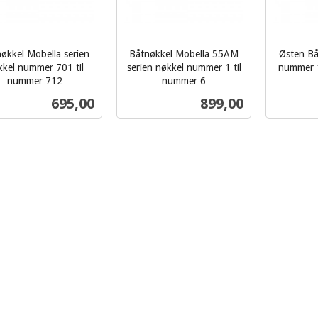
økkel Mobella serien
Båtnøkkel Mobella 55AM
Østen Båt
kkel nummer 701 til
serien nøkkel nummer 1 til
nummer 1
inkl.
nummer 712
nummer 6
inkl.
mva.
Pris
Pris
695,00
899,00
mva.
Kjøp
Kjøp