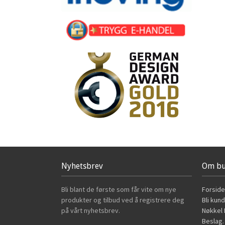
Nyhetsbrev
Om bu
Bli blant de første som får vite om nye
Forside
produkter og tilbud ved å registrere deg
Bli kun
på vårt nyhetsbrev.
Nøkkel B
Beslag.