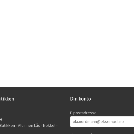
tikken
Din konto
E-postadresse
de
utikken - Alt innen Lås - Nøkkel -