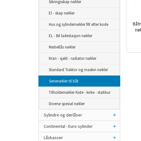
Sikringsskap nøkler
El - skap nøkler
Båtn
Hus og sylindernøkler filt etter kode
nø
EL - Bil ladestasjon nøkler
inkl.
Møbellås nøkler
mva.
Kran - sjakt - radiator nøkler
Standard Traktor og maskin nøkler
Serienøkler til båt
Tilholdernøkler Kiste - kirke - stabbur
Diverse spesial nøkler
Sylindre og dørlåser
Continental - Euro sylinder
Låskasser