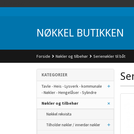
Gå
UA-74942901-1
til
innholdet
NØKKEL BUTIKKEN
Forside
Nøkler og tilbehør
Serienøkler til båt
Ser
KATEGORIER
Tavle - Heis - Lysverk - kommunale
- Nøkler - Hengelåser - Sylindre
Nøkler og tilbehør
Nøkkel rekvisita
Tilholder nøkler / innerdør nøkler