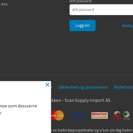
Ditt passord
 oss
Glemt 
×
Frakt
Kjøpsbetingelser
Sikkerhet og personvern
Nyhetsbr
.
© Nøkkel Butikken - Scan Supply Import AS
g noe som dessverre
r.
utikk bruker cookies slik at du får en bedre kjøpsopplevelse og vi kan yte deg bedre s