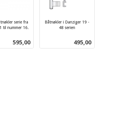
nøkler serie fra
Båtnøkler i Danziger 19 -
 til nummer 16.
48 serien
inkl.
mva.
Pris
Pris
595,00
495,00
Kjøp
Kjøp