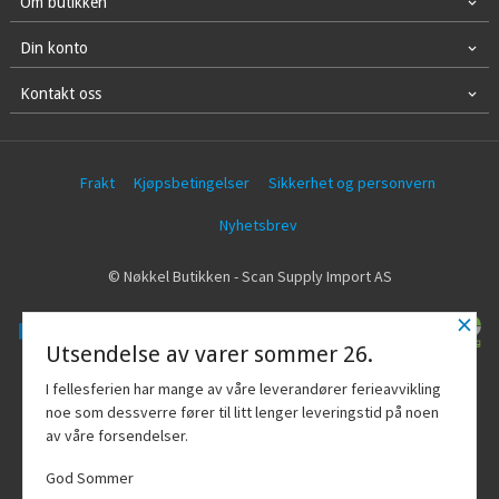
Om butikken
Din konto
Kontakt oss
Frakt
Kjøpsbetingelser
Sikkerhet og personvern
Nyhetsbrev
© Nøkkel Butikken - Scan Supply Import AS
×
Utsendelse av varer sommer 26.
Vår nettbutikk bruker cookies slik at du
I fellesferien har mange av våre leverandører ferieavvikling
får en bedre kjøpsopplevelse og vi kan
noe som dessverre fører til litt lenger leveringstid på noen
yte deg bedre service. Vi bruker cookies
av våre forsendelser.
hovedsaklig til å lagre
innloggingsdetaljer og huske hva du
God Sommer
har puttet i handlekurven din. Fortsett å