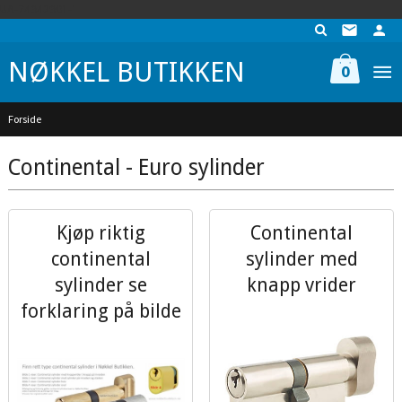
Gå
UA-74942901-1
til
innholdet
NØKKEL BUTIKKEN
0
Forside
Continental - Euro sylinder
Kjøp riktig
Continental
continental
sylinder med
sylinder se
knapp vrider
forklaring på bilde