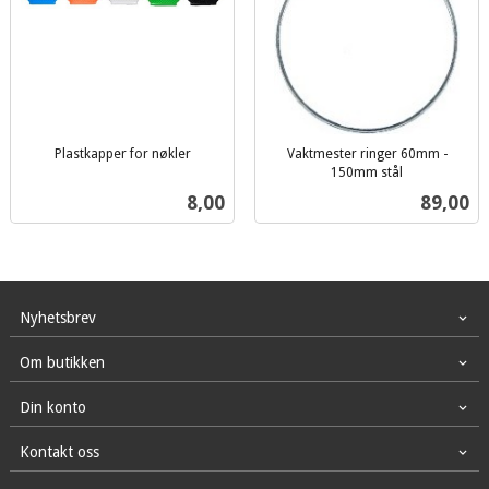
Plastkapper for nøkler
Vaktmester ringer 60mm -
inkl.
150mm stål
inkl.
mva.
Pris
Pris
8,00
89,00
mva.
Nyhetsbrev
Om butikken
Din konto
Kontakt oss