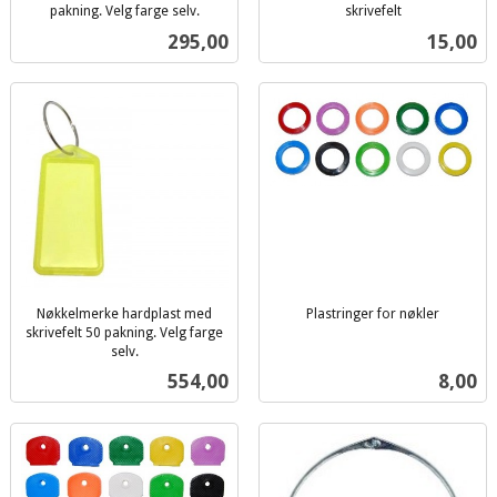
pakning. Velg farge selv.
skrivefelt
inkl.
inkl.
Pris
Pris
295,00
15,00
mva.
mva.
Nøkkelmerke hardplast med
Plastringer for nøkler
inkl.
skrivefelt 50 pakning. Velg farge
selv.
mva.
inkl.
Pris
Pris
554,00
8,00
mva.