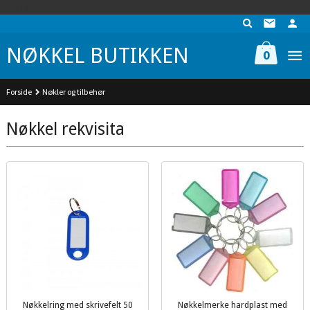
Gå
UA-74942901-1
til
innholdet
NØKKEL BUTIKKEN
0
Forside
Nøkler og tilbehør
Nøkkel rekvisita
Nøkkelring med skrivefelt 50
Nøkkelmerke hardplast med