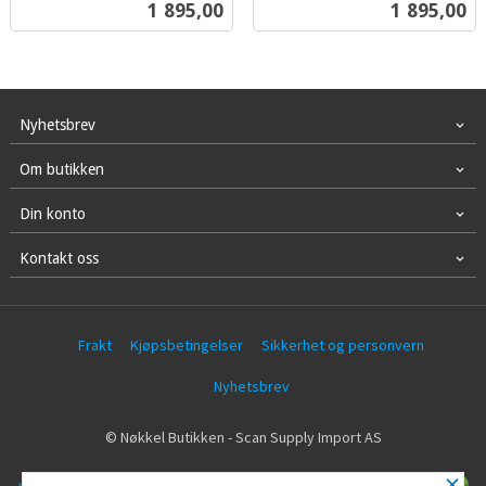
Pris
Pris
1 895,00
1 895,00
mva.
mva.
Nyhetsbrev
Om butikken
Din konto
Kontakt oss
Frakt
Kjøpsbetingelser
Sikkerhet og personvern
Nyhetsbrev
© Nøkkel Butikken - Scan Supply Import AS
×