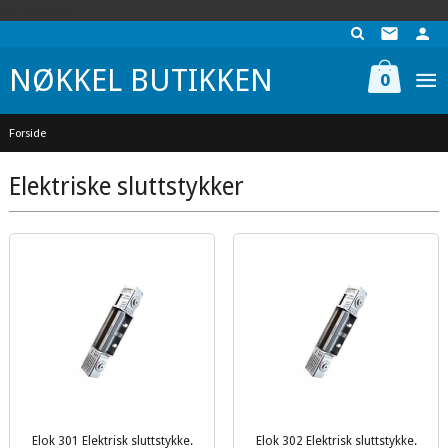
Gå
UA-74942901-1
til
innholdet
NØKKEL BUTIKKEN
0
Forside
Elektriske sluttstykker
Elok 301 Elektrisk sluttstykke.
Elok 302 Elektrisk sluttstykke.