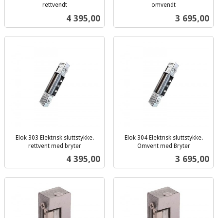
rettvendt
omvendt
inkl.
inkl.
Pris
Pris
4 395,00
3 695,00
mva.
mva.
Elok 303 Elektrisk sluttstykke.
Elok 304 Elektrisk sluttstykke.
rettvent med bryter
Omvent med Bryter
inkl.
inkl.
Pris
Pris
4 395,00
3 695,00
mva.
mva.