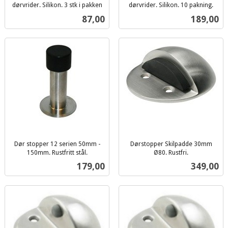
dørvrider. Silikon. 3 stk i pakken
dørvrider. Silikon. 10 pakning.
inkl.
inkl.
Pris
Pris
87,00
189,00
mva.
mva.
Dør stopper 12 serien 50mm -
Dørstopper Skilpadde 30mm
150mm. Rustfritt stål.
Ø80. Rustfri.
inkl.
inkl.
Pris
Pris
179,00
349,00
mva.
mva.