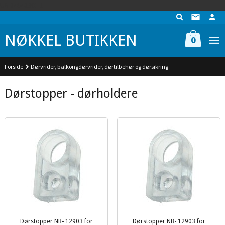
Gå
UA-74942901-1
til
innholdet
NØKKEL BUTIKKEN
0
Forside
Dørvrider, balkongdørvrider, dørtilbehør og dørsikring
Dørstopper - dørholdere
Dørstopper NB- 12903 for
Dørstopper NB- 12903 for