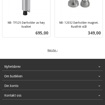
NB- TFS25 Dørholder av høy
NB- 12032 Dørholder magnet.
kvalitet
Rustfritt stål
inkl.
inkl.
Pris
Pris
695,00
349,00
mva.
mva.
Neste ›
Nyhetsbrev
Om butikken
Din konto
Kontakt oss