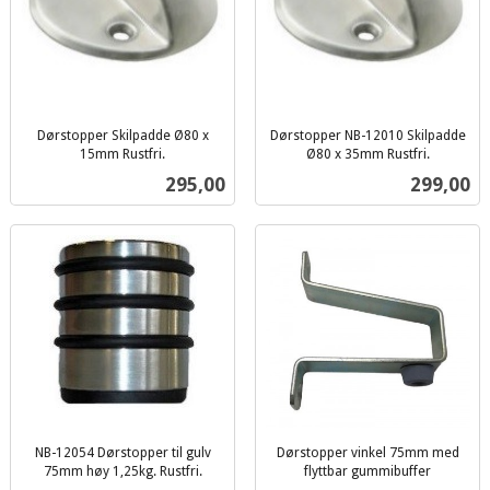
Dørstopper Skilpadde Ø80 x
Dørstopper NB-12010 Skilpadde
15mm Rustfri.
Ø80 x 35mm Rustfri.
inkl.
inkl.
Pris
Pris
295,00
299,00
mva.
mva.
NB-12054 Dørstopper til gulv
Dørstopper vinkel 75mm med
75mm høy 1,25kg. Rustfri.
flyttbar gummibuffer
inkl.
inkl.