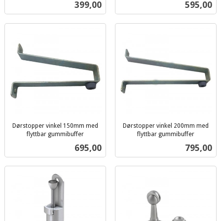
Pris
Pris
399,00
595,00
mva.
mva.
Dørstopper vinkel 150mm med
Dørstopper vinkel 200mm med
flyttbar gummibuffer
flyttbar gummibuffer
inkl.
inkl.
Pris
Pris
695,00
795,00
mva.
mva.