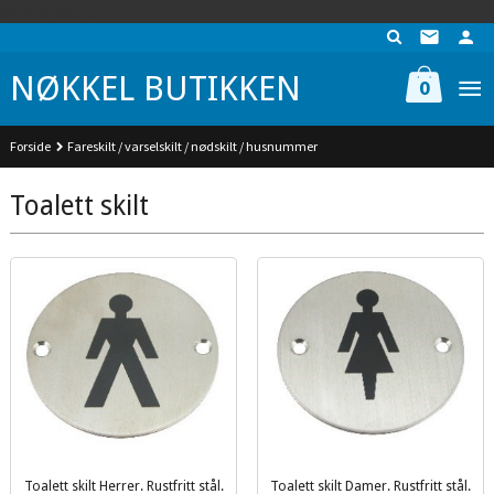
Gå
UA-74942901-1
til
innholdet
NØKKEL BUTIKKEN
0
Forside
Fareskilt / varselskilt / nødskilt / husnummer
Toalett skilt
Toalett skilt Herrer. Rustfritt stål.
Toalett skilt Damer. Rustfritt stål.