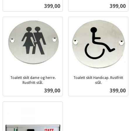
inkl.
inkl.
Pris
Pris
399,00
399,00
mva.
mva.
Toalett skilt dame og herre.
Toalett skilt Handicap. Rustfritt
Rustfritt stål.
stål.
inkl.
inkl.
Pris
Pris
399,00
399,00
mva.
mva.