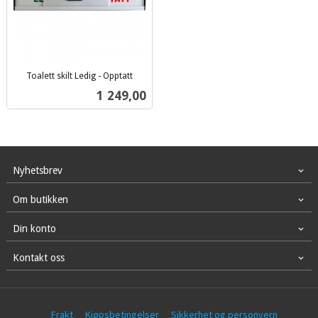
Toalett skilt Ledig - Opptatt
inkl.
Pris
1 249,00
mva.
Nyhetsbrev
Om butikken
Din konto
Kontakt oss
Frakt
Kjøpsbetingelser
Sikkerhet og personvern