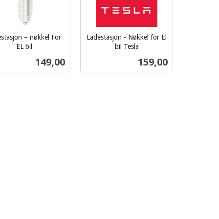
stasjon – nøkkel For
Ladestasjon - Nøkkel for El
EL bil
bil Tesla
inkl.
Pris
Pris
149,00
159,00
mva.
Kjøp
Kjøp