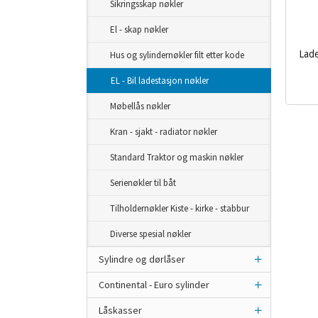
Sikringsskap nøkler
El - skap nøkler
Lade
Hus og sylindernøkler filt etter kode
EL - Bil ladestasjon nøkler
inkl.
mva.
Møbellås nøkler
Kran - sjakt - radiator nøkler
Standard Traktor og maskin nøkler
Serienøkler til båt
Tilholdernøkler Kiste - kirke - stabbur
Diverse spesial nøkler
Sylindre og dørlåser
Continental - Euro sylinder
Låskasser