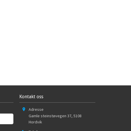
Kontakt oss
Adresse
Gamle steinstøvegen 37
,
5108
Hordvik