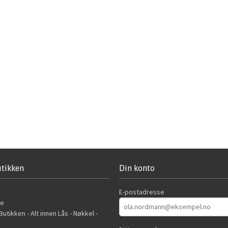
tikken
Din konto
E-postadresse
de
utikken - Alt innen Lås - Nøkkel -