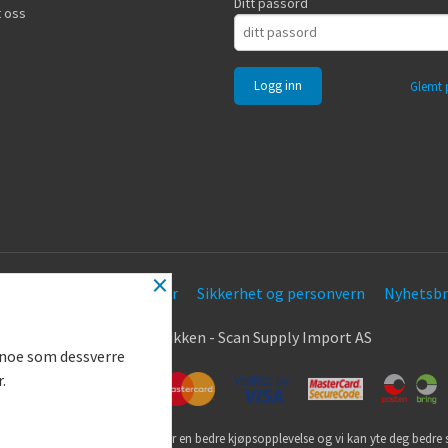
Ditt passord
 oss
Glemt 
×
Frakt
Kjøpsbetingelser
Sikkerhet og personvern
Nyhetsbr
.
© Nøkkel Butikken - Scan Supply Import AS
g noe som dessverre
r.
utikk bruker cookies slik at du får en bedre kjøpsopplevelse og vi kan yte deg bedre s