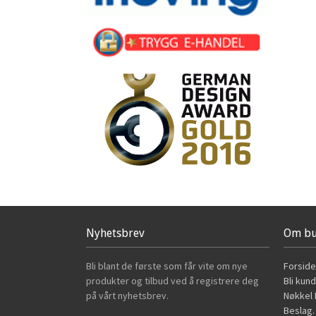
Nyhetsbrev
Om bu
Bli blant de første som får vite om nye
Forside
produkter og tilbud ved å registrere deg
Bli kun
på vårt nyhetsbrev.
Nøkkel B
Beslag.