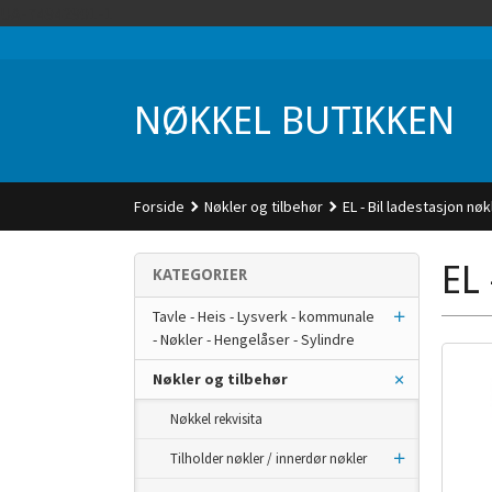
Gå
UA-74942901-1
til
innholdet
NØKKEL BUTIKKEN
Forside
Nøkler og tilbehør
EL - Bil ladestasjon nøk
EL 
KATEGORIER
Tavle - Heis - Lysverk - kommunale
- Nøkler - Hengelåser - Sylindre
Nøkler og tilbehør
Nøkkel rekvisita
Tilholder nøkler / innerdør nøkler