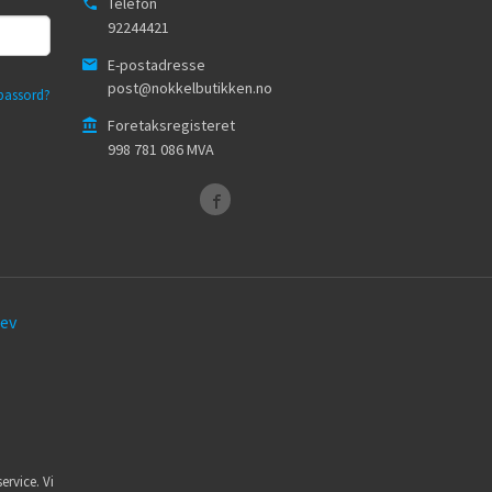
Telefon
92244421
E-postadresse
post@nokkelbutikken.no
passord?
Foretaksregisteret
998 781 086 MVA
ev
ervice. Vi