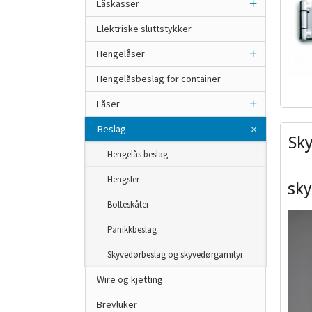
Låskasser
Elektriske sluttstykker
Hengelåser
Hengelåsbeslag for container
Låser
Beslag
Sk
Hengelås beslag
Hengsler
sky
Bolteskåter
Panikkbeslag
Skyvedørbeslag og skyvedørgarnityr
Wire og kjetting
Brevluker