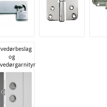
yvedørbeslag
og
vedørgarnityr