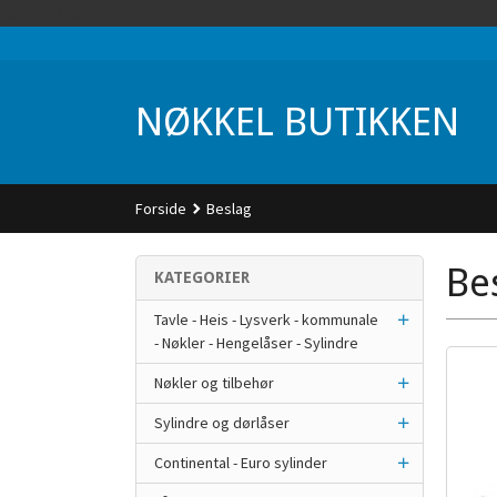
Gå
UA-74942901-1
til
innholdet
NØKKEL BUTIKKEN
Forside
Beslag
Be
KATEGORIER
Tavle - Heis - Lysverk - kommunale
- Nøkler - Hengelåser - Sylindre
Nøkler og tilbehør
Sylindre og dørlåser
Continental - Euro sylinder