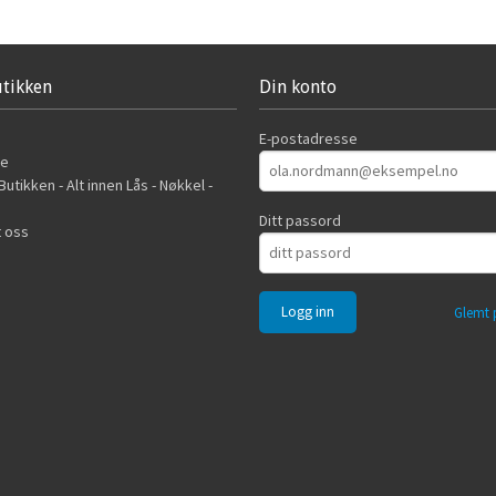
tikken
Din konto
E-postadresse
de
utikken - Alt innen Lås - Nøkkel -
Ditt passord
 oss
Glemt 