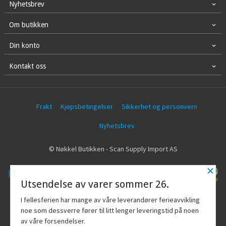
Nyhetsbrev
Om butikken
Din konto
Kontakt oss
Frakt
Kjøpsbetingelser
Sikkerhet og personvern
Nyhetsbrev
© Nøkkel Butikken - Scan Supply Import AS
×
Utsendelse av varer sommer 26.
Vår nettbutikk bruker cookies slik at du
I fellesferien har mange av våre leverandører ferieavvikling
får en bedre kjøpsopplevelse og vi kan
noe som dessverre fører til litt lenger leveringstid på noen
yte deg bedre service. Vi bruker cookies
av våre forsendelser.