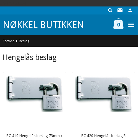
Gå
UA-74942901-1
til
innholdet
NØKKEL BUTIKKEN
0
Forside
Beslag
Hengelås beslag
PC 410 Hengelås beslag 73mm x
PC 420 Hengelås beslag B