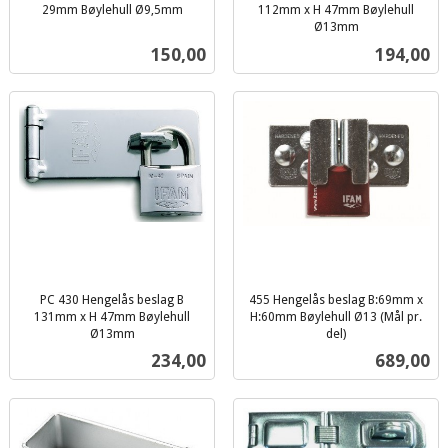
29mm Bøylehull Ø9,5mm
112mm x H 47mm Bøylehull
inkl.
Ø13mm
inkl.
mva.
Pris
Pris
150,00
194,00
mva.
PC 430 Hengelås beslag B
455 Hengelås beslag B:69mm x
131mm x H 47mm Bøylehull
H:60mm Bøylehull Ø13 (Mål pr.
Ø13mm
del)
inkl.
inkl.
Pris
Pris
234,00
689,00
mva.
mva.