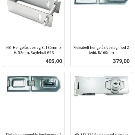
NB- Hengelås beslag B: 135mm x
Fleksibelt hengelås beslag med 2
H: 52mm. Bøylehull Ø13
ledd. B:160mm
inkl.
inkl.
Pris
Pris
495,00
379,00
mva.
mva.
Fleksibelt hengelås beslag med 3
NB- MX 332 Beslag med sylinder