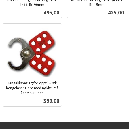
ledd. B:190mm
B:115mm
inkl.
inkl.
Pris
Pris
495,00
425,00
mva.
mva.
Hengelåsbeslag for opptil 6 stk.
hengelåser Flere med nøkkel må
åpne sammen
inkl.
Pris
399,00
mva.