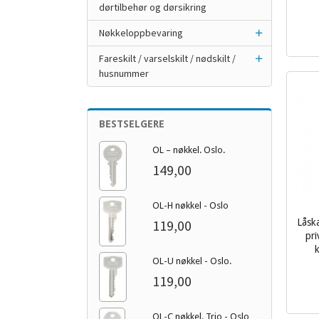
inkl.
dørtilbehør og dørsikring
mva.
Nøkkeloppbevaring
Fareskilt / varselskilt / nødskilt /
husnummer
BESTSELGERE
OL – nøkkel. Oslo.
149,00
OL-H nøkkel - Oslo
119,00
Låska
pri
k
OL-U nøkkel - Oslo.
inkl.
mva.
119,00
OL-C nøkkel. Trio - Oslo