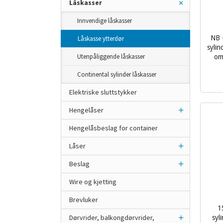
Låskasser
Innvendige låskasser
NB -
Låskasse ytterdør
syli
Utenpåliggende låskasser
om 
Continental sylinder låskasser
inkl.
mva.
Elektriske sluttstykker
Hengelåser
Hengelåsbeslag for container
Låser
Beslag
Wire og kjetting
Brevluker
1
Dørvrider, balkongdørvrider,
syl