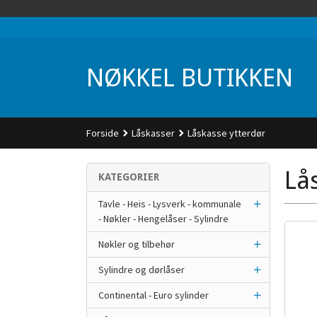
Gå
UA-74942901-1
til
innholdet
NØKKEL BUTIKKEN
Forside
Låskasser
Låskasse ytterdør
Lå
KATEGORIER
Tavle - Heis - Lysverk - kommunale
- Nøkler - Hengelåser - Sylindre
Nøkler og tilbehør
Sylindre og dørlåser
Continental - Euro sylinder