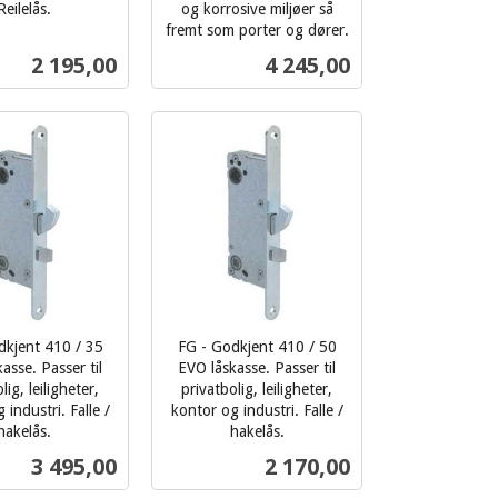
Reilelås.
og korrosive miljøer så
fremt som porter og dører.
inkl.
Pris
Pris
2 195,00
4 245,00
mva.
Les mer
Les mer
dkjent 410 / 35
FG - Godkjent 410 / 50
asse. Passer til
EVO låskasse. Passer til
lig, leiligheter,
privatbolig, leiligheter,
 industri. Falle /
kontor og industri. Falle /
hakelås.
hakelås.
inkl.
Pris
Pris
3 495,00
2 170,00
mva.