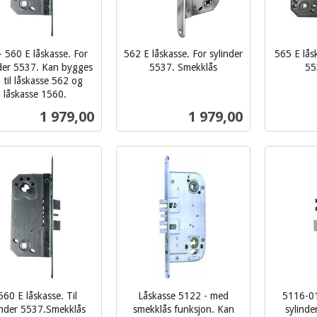
 560 E låskasse. For
562 E låskasse. For sylinder
565 E låsk
nder 5537. Kan bygges
5537. Smekklås
55
inkl.
inkl.
til låskasse 562 og
låskasse 1560.
mva.
mva.
Pris
Pris
1 979,00
1 979,00
Les mer
Les mer
560 E låskasse. Til
Låskasse 5122 - med
5116-01
inder 5537.Smekklås
smekklås funksjon. Kan
sylinde