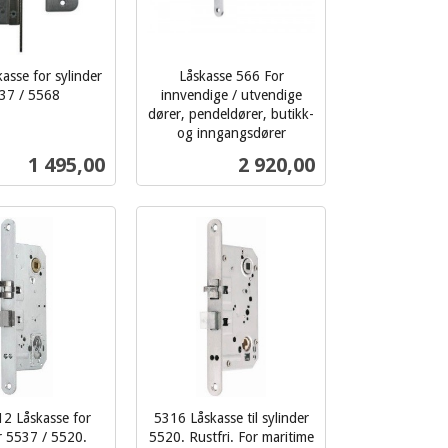
asse for sylinder
Låskasse 566 For
37 / 5568
innvendige / utvendige
dører, pendeldører, butikk-
og inngangsdører
inkl.
Pris
Pris
1 495,00
2 920,00
mva.
Les mer
Kjøp
2 Låskasse for
5316 Låskasse til sylinder
r 5537 / 5520.
5520. Rustfri. For maritime