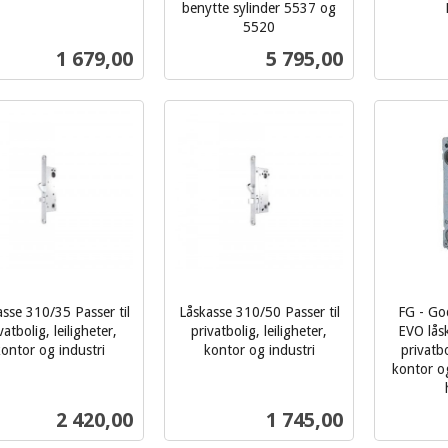
benytte sylinder 5537 og
inkl.
5520
inkl.
mva.
Pris
Pris
1 679,00
5 795,00
mva.
Les mer
Les mer
sse 310/35 Passer til
Låskasse 310/50 Passer til
FG - Go
vatbolig, leiligheter,
privatbolig, leiligheter,
EVO låsk
ontor og industri
kontor og industri
privatbo
inkl.
kontor og
mva.
inkl.
Pris
Pris
2 420,00
1 745,00
mva.