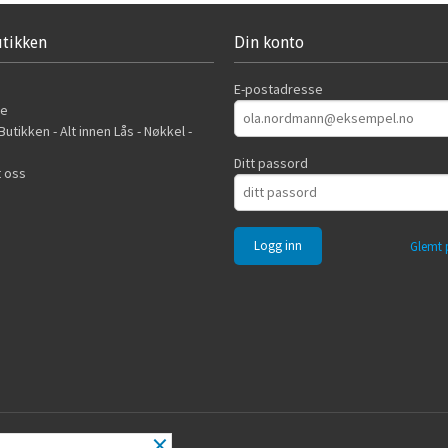
tikken
Din konto
E-postadresse
de
utikken - Alt innen Lås - Nøkkel -
Ditt passord
 oss
Glemt 
×