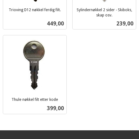
Trioving D12 nøkkel ferdig filt.
Sylindernøkkel 2 sider - Skiboks,
inkl.
skap osv.
inkl.
mva.
Pris
Pris
449,00
239,00
mva.
Thule nøkkel filt etter kode
inkl.
Pris
399,00
mva.