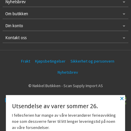
Nyhetsbrev
Om butikken
Din konto
Kontakt oss
Frakt
Kjøpsbetingelser
Sikkerhet og personvern
Nyhetsbrev
© Nøkkel Butikken - Scan Supply Import AS
×
Utsendelse av varer sommer 26.
Vår nettbutikk bruker cookies slik at du
I fellesferien har mange av våre leverandører ferieavvikling
får en bedre kjøpsopplevelse og vi kan
noe som dessverre fører til litt lenger leveringstid på noen
yte deg bedre service. Vi bruker cookies
av våre forsendelser.
hovedsaklig til å lagre