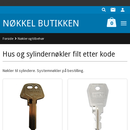
Gå
UA-74942901-1
til
innholdet
NØKKEL BUTIKKEN
0
Forside
Nøkler og tilbehør
Hus og sylindernøkler filt etter kode
Nøkler til sylindere. Systemnøkler på bestilling.