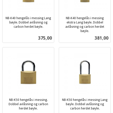
NB-K40 hengelås i messing Lang
NB-K40 hengelås i messing
bøyle. Dobbel avlåsning og
ekstra Lang bøyle. Dobbel
carbon herdet bøyle.
avlåsning og carbon herdet
inkl.
bøyle.
inkl.
mva.
Pris
Pris
375,00
381,00
mva.
NB-K50 hengelås i messing.
NB-K50 hengelås i messing Lang
Dobbel avlåsning og carbon
bøyle. Dobbel avlåsning og
herdet bøyle.
carbon herdet bøyle.
inkl.
inkl.