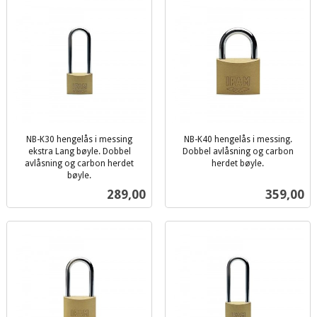
NB-K30 hengelås i messing
NB-K40 hengelås i messing.
ekstra Lang bøyle. Dobbel
Dobbel avlåsning og carbon
avlåsning og carbon herdet
herdet bøyle.
inkl.
bøyle.
inkl.
mva.
Pris
Pris
289,00
359,00
mva.