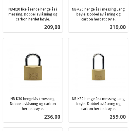
NB-K20 likelåsende hengelås i
NB-K20 hengelås i messing Lang
messing. Dobbel avlåsning og
bøyle. Dobbel avlåsning og
carbon herdet bøyle.
carbon herdet bøyle.
inkl.
inkl.
Pris
Pris
209,00
219,00
mva.
mva.
NB-K30 hengelås i messing.
NB-K30 hengelås i messing Lang
Dobbel avlåsning og carbon
bøyle. Dobbel avlåsning og
herdet bøyle.
carbon herdet bøyle.
inkl.
inkl.
Pris
Pris
236,00
259,00
mva.
mva.