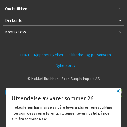
Om butikken
Din konto
Kontakt oss
Frakt
Kjøpsbetingelser
Sikkerhet og personvern
Nyhetsbrev
© Nøkkel Butikken - Scan Supply Import AS
×
Utsendelse av varer sommer 26.
Vår nettbutikk bruker cookies slik at du
I fellesferien har mange av våre leverandører ferieavvikling
får en bedre kjøpsopplevelse og vi kan
noe som dessverre fører til litt lenger leveringstid på noen
yte deg bedre service. Vi bruker cookies
av våre forsendelser.
hovedsaklig til å lagre