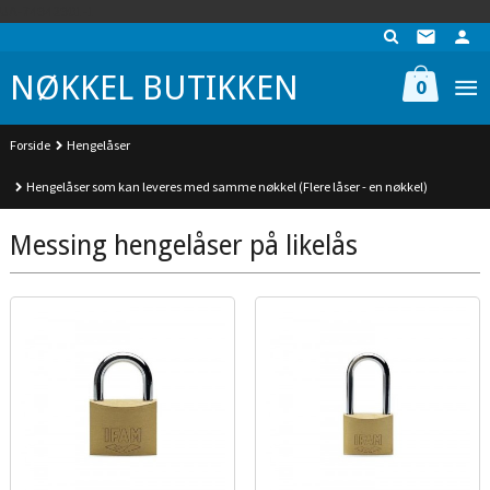
Gå
UA-74942901-1
til
innholdet
NØKKEL BUTIKKEN
0
Forside
Hengelåser
Hengelåser som kan leveres med samme nøkkel (Flere låser - en nøkkel)
Messing hengelåser på likelås