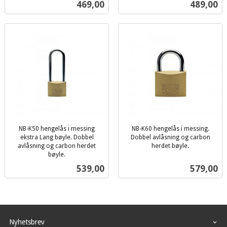
Pris
Pris
469,00
489,00
mva.
mva.
NB-K50 hengelås i messing
NB-K60 hengelås i messing.
ekstra Lang bøyle. Dobbel
Dobbel avlåsning og carbon
avlåsning og carbon herdet
herdet bøyle.
inkl.
bøyle.
inkl.
mva.
Pris
Pris
539,00
579,00
mva.
Nyhetsbrev