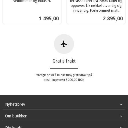
veibommer og industri.
terrassedører fra 70/80 tallet og
inkl.
oppover. Lik nøkkel utvendig og
mva.
innvendig. Forkrommet matt.
inkl.
Pris
Pris
1 495,00
2 895,00
mva.
Gratis frakt
Vi er glade for å kunne tilby gratis frakt på
bestillinger over 3 000,00 NOK
Nyhetsbrev
Om butikken
Din konto