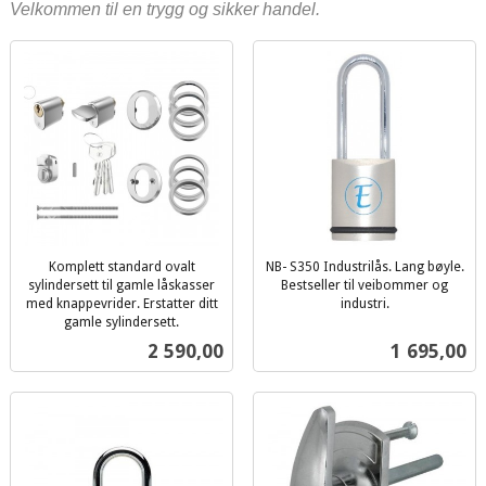
Velkommen til en trygg og sikker handel.
Komplett standard ovalt
NB- S350 Industrilås. Lang bøyle.
sylindersett til gamle låskasser
Bestseller til veibommer og
med knappevrider. Erstatter ditt
industri.
inkl.
gamle sylindersett.
inkl.
mva.
Pris
Pris
2 590,00
1 695,00
mva.