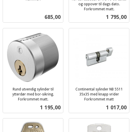
inkl.
og oppover til dags dato.
mva.
Forkrommet matt.
inkl.
Pris
Pris
685,00
1 795,00
mva.
Rund utvendig sylinder til
Continental sylinder NB 5511
ytterdør med bor-sikring.
35x35 med knapp vrider
Forkrommet matt.
Forkrommet matt
inkl.
inkl.
Pris
Pris
1 195,00
1 017,00
mva.
mva.