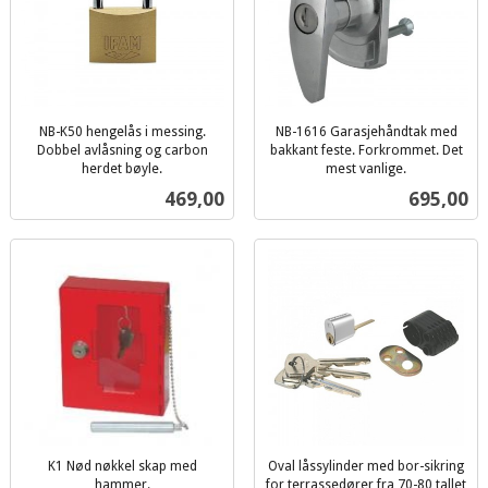
NB-K50 hengelås i messing.
NB-1616 Garasjehåndtak med
Dobbel avlåsning og carbon
bakkant feste. Forkrommet. Det
herdet bøyle.
mest vanlige.
inkl.
inkl.
Pris
Pris
469,00
695,00
mva.
mva.
K1 Nød nøkkel skap med
Oval låssylinder med bor-sikring
hammer.
for terrassedører fra 70-80 tallet