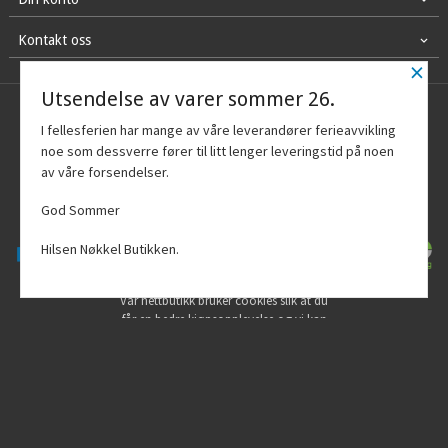
Kontakt oss
×
Utsendelse av varer sommer 26.
Frakt
Kjøpsbetingelser
Sikkerhet og personvern
I fellesferien har mange av våre leverandører ferieavvikling
noe som dessverre fører til litt lenger leveringstid på noen
Nyhetsbrev
av våre forsendelser.
© Nøkkel Butikken - Scan Supply Import AS
God Sommer
Hilsen Nøkkel Butikken.
Vår nettbutikk bruker cookies slik at du
får en bedre kjøpsopplevelse og vi kan
yte deg bedre service. Vi bruker cookies
hovedsaklig til å lagre
innloggingsdetaljer og huske hva du
har puttet i handlekurven din. Fortsett å
bruke siden som normalt om du godtar
dette.
Les mer