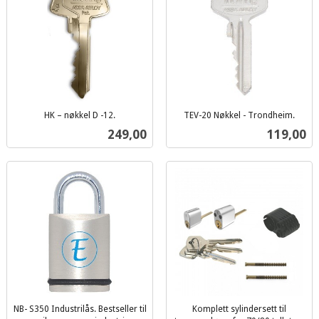
HK – nøkkel D -12.
TEV-20 Nøkkel - Trondheim.
inkl.
inkl.
Pris
Pris
249,00
119,00
mva.
mva.
NB- S350 Industrilås. Bestseller til
Komplett sylindersett til