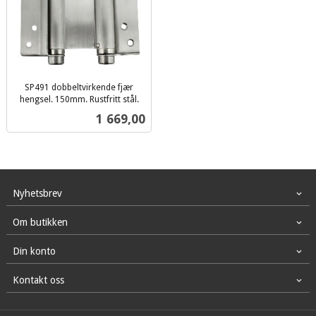
SP491 dobbeltvirkende fjær
hengsel. 150mm. Rustfritt stål.
inkl.
Pris
1 669,00
mva.
Nyhetsbrev
Om butikken
Din konto
Kontakt oss