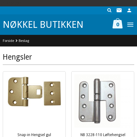
Gå
UA-74942901-1
til
innholdet
NØKKEL BUTIKKEN
0
Forside
Beslag
Hengsler
Snap-in Hengsel gul
NB 3228-110 Løftehengsel