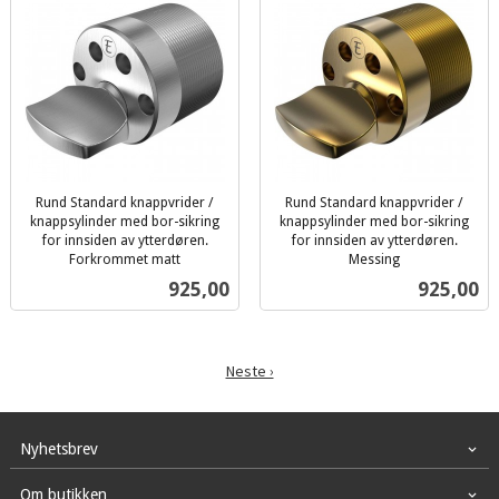
Rund Standard knappvrider /
Rund Standard knappvrider /
knappsylinder med bor-sikring
knappsylinder med bor-sikring
for innsiden av ytterdøren.
for innsiden av ytterdøren.
Forkrommet matt
Messing
inkl.
inkl.
Pris
Pris
925,00
925,00
mva.
mva.
Neste ›
Nyhetsbrev
Om butikken