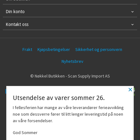
Din konto
Kontakt oss
Frakt
Kjøpsbetingelser
Sikkerhet og personvern
Nyhetsbrev
© Nøkkel Butikken - Scan Supply Import AS
×
Utsendelse av varer sommer 26.
Vår nettbutikk bruker cookies slik at du
I fellesferien har mange av våre leverandører ferieavvikling
får en bedre kjøpsopplevelse og vi kan
noe som dessverre fører til litt lenger leveringstid på noen
yte deg bedre service. Vi bruker cookies
av våre forsendelser.
hovedsaklig til å lagre
innloggingsdetaljer og huske hva du
God Sommer
har puttet i handlekurven din. Fortsett å