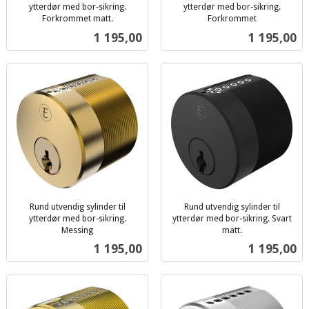
ytterdør med bor-sikring.
ytterdør med bor-sikring.
Forkrommet matt.
Forkrommet
inkl.
inkl.
Pris
Pris
1 195,00
1 195,00
mva.
mva.
Rund utvendig sylinder til
Rund utvendig sylinder til
ytterdør med bor-sikring.
ytterdør med bor-sikring. Svart
Messing
matt.
inkl.
inkl.
Pris
Pris
1 195,00
1 195,00
mva.
mva.