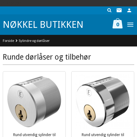
Gå
UA-74942901-1
til
innholdet
NØKKEL BUTIKKEN
0
Forside
Sylindre og dørlåser
Runde dørlåser og tilbehør
Rund utvendig sylinder til
Rund utvendig sylinder til