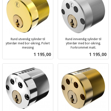
Rund utvendig sylinder til
Rund innvendig sylinder til
ytterdør med bor-sikring. Polert
ytterdør med bor-sikring.
messing
Forkrommet matt.
inkl.
inkl.
Pris
Pris
1 195,00
1 195,00
mva.
mva.