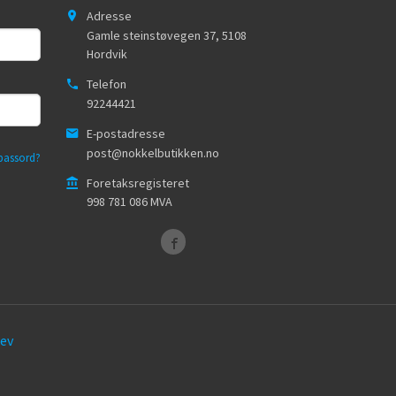
Adresse
Gamle steinstøvegen 37
,
5108
Hordvik
Telefon
92244421
E-postadresse
post@nokkelbutikken.no
passord?
Foretaksregisteret
998 781 086 MVA
ev