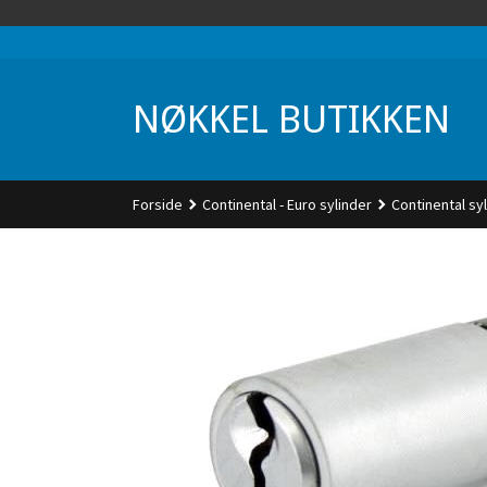
Gå
UA-74942901-1
til
innholdet
NØKKEL BUTIKKEN
Forside
Continental - Euro sylinder
Continental syl