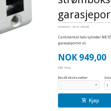
garasjeport
Artikkelnr.:
Art nr 106268
Continental halv sylinder NB 
garasjeporter ol.
Pris
NOK
949,00
inkl. mva.
Bestill ekstra nøkler
Anta
Kjøp