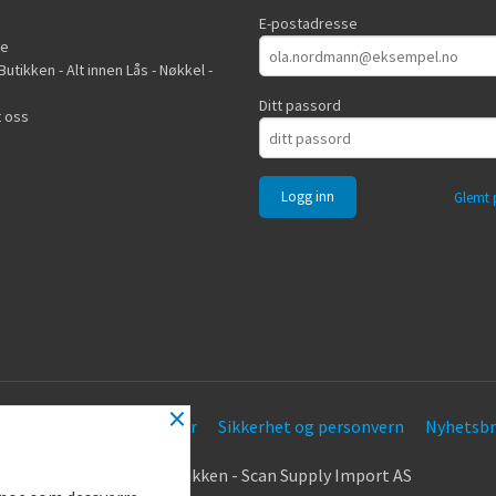
E-postadresse
de
utikken - Alt innen Lås - Nøkkel -
Ditt passord
 oss
Glemt 
×
Frakt
Kjøpsbetingelser
Sikkerhet og personvern
Nyhetsbr
.
© Nøkkel Butikken - Scan Supply Import AS