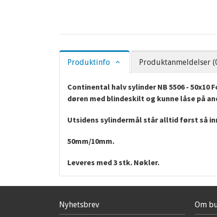
Produktinfo
Produktanmeldelser (
Continental halv sylinder NB 5506 - 50x10
døren med blindeskilt og kunne låse på and
Utsidens sylindermål står alltid først så i
50mm/10mm.
Leveres med 3 stk. Nøkler.
Nyhetsbrev
Om bu