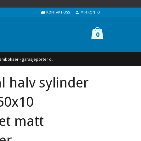
KONTAKT OSS
MIN KONTO
0
ømbokser - garasjeporter ol.
l halv sylinder
50x10
t matt
r -