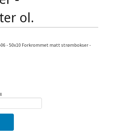
er ol.
5506 - 50x10 Forkrommet matt strømbokser -
ll