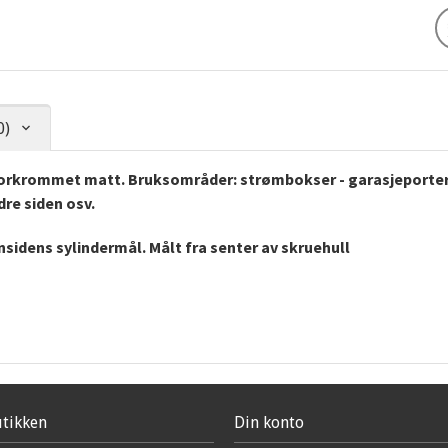
0)
 Forkrommet matt. Bruksområder: strømbokser - garasjeporter,
re siden osv.
nnsidens sylindermål.
Målt fra senter av skruehull
tikken
Din konto