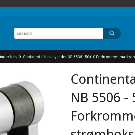
inder halv
Continental halv sylinder NB 5506 - 50x10 Forkrommet matt str
Continenta
NB 5506 - 
Forkromme
strømbokse