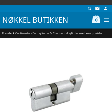
Gå
UA-74942901-1
til
innholdet
NØKKEL BUTIKKEN
0
Forside
Continental - Euro sylinder
Continental sylinder med knapp vrider