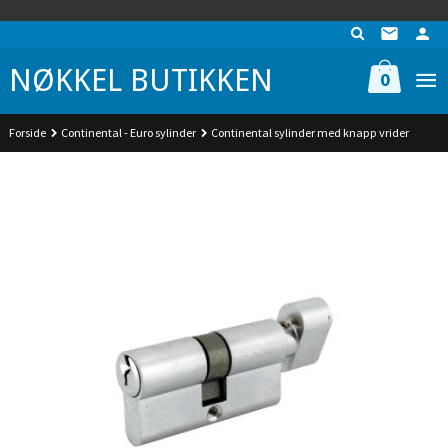
Gå
UA-74942901-1
til
innholdet
NØKKEL BUTIKKEN
0
Forside
Continental - Euro sylinder
Continental sylinder med knapp vrider