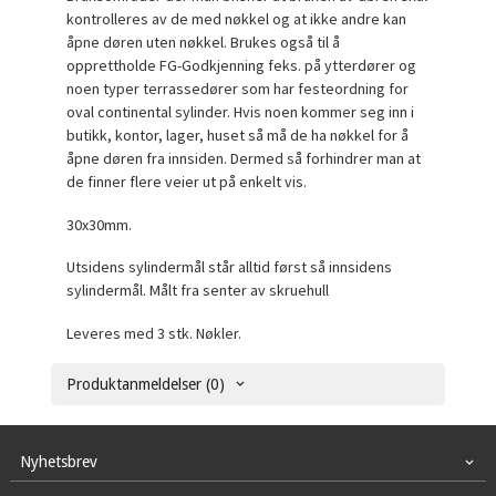
kontrolleres av de med nøkkel og at ikke andre kan
åpne døren uten nøkkel. Brukes også til å
opprettholde FG-Godkjenning feks. på ytterdører og
noen typer terrassedører som har festeordning for
oval continental sylinder. Hvis noen kommer seg inn i
butikk, kontor, lager, huset så må de ha nøkkel for å
åpne døren fra innsiden. Dermed så forhindrer man at
de finner flere veier ut på enkelt vis.
30x30mm.
Utsidens sylindermål står alltid først så innsidens
sylindermål. Målt fra senter av skruehull
Leveres med 3 stk. Nøkler.
Produktanmeldelser (0)
Nyhetsbrev