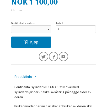
Pris
NOK
1 100,00
inkl. mva.
Bestill ekstra nøkler
Antall
Kjøp
Produktinfo
Continental sylinder NB 14 MX 30x30 oval med
sylinder/sylinder - nøkkel avlåsning på begge sider av
døren.
Bruksområder der man ønsker at bruken av døren skal