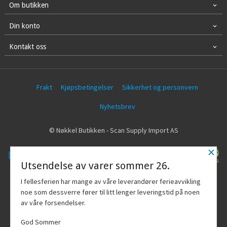
Om butikken
Din konto
Kontakt oss
Frakt
Kjøpsbetingelser
Sikkerhet og personvern
Nyhetsbrev
© Nøkkel Butikken - Scan Supply Import AS
×
Utsendelse av varer sommer 26.
Vår nettbutikk bruker cookies slik at du
I fellesferien har mange av våre leverandører ferieavvikling
får en bedre kjøpsopplevelse og vi kan
noe som dessverre fører til litt lenger leveringstid på noen
yte deg bedre service. Vi bruker cookies
av våre forsendelser.
hovedsaklig til å lagre
innloggingsdetaljer og huske hva du
God Sommer