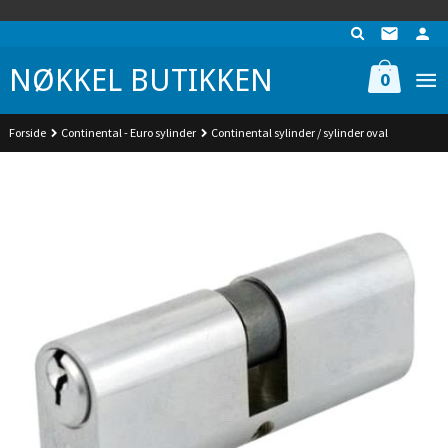
Gå
UA-74942901-1
til
innholdet
NØKKEL BUTIKKEN
0
Forside
Continental - Euro sylinder
Continental sylinder / sylinder oval