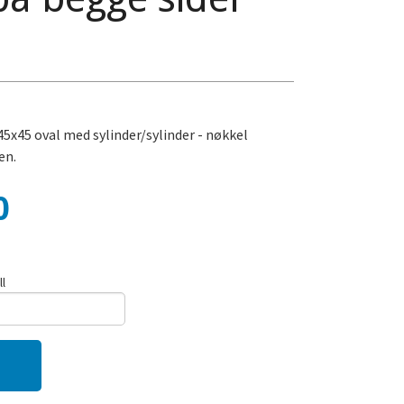
5x45 oval med sylinder/sylinder - nøkkel
en.
0
ll