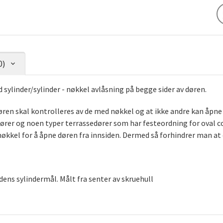
0)
sylinder/sylinder - nøkkel avlåsning på begge sider av døren.
en skal kontrolleres av de med nøkkel og at ikke andre kan åpne 
ører og noen typer terrassedører som har festeordning for oval c
 nøkkel for å åpne døren fra innsiden. Dermed så forhindrer man at d
idens sylindermål. Målt fra senter av skruehull