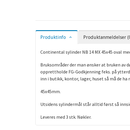
Produktinfo
Produktanmeldelser (
Continental sylinder NB 14 MX 45x45 oval med 
Bruksområder der man ønsker at bruken av dør
opprettholde FG-Godkjenning feks. på ytterd
inn i butikk, kontor, lager, huset så må de ha
45x45mm.
Utsidens sylindermål står alltid først så inns
Leveres med 3 stk. Nøkler.