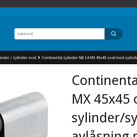
inder / sylinder oval
Continental sylinder NB 14 MX 45x45 oval med sylind
Continenta
MX 45x45 
sylinder/sy
avlåsning 