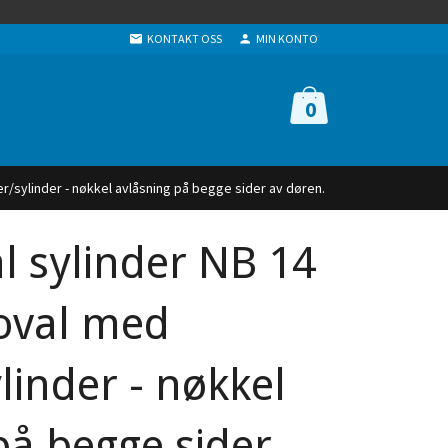
KONTAKT OSS
MIN KONTO
0
er/sylinder - nøkkel avlåsning på begge sider av døren.
l sylinder NB 14
oval med
linder - nøkkel
på begge sider