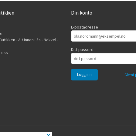
tikken
Din konto
E-postadresse
de
utikken - Alt innen Lås - Nøkkel -
Ditt passord
 oss
Glemt 
×