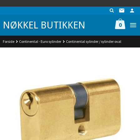
Gå
UA-74942901-1
til
innholdet
NØKKEL BUTIKKEN
0
Forside
Continental - Euro sylinder
Continental sylinder / sylinder oval