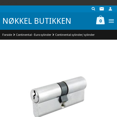
Gå
UA-74942901-1
til
innholdet
NØKKEL BUTIKKEN
0
Forside
Continental - Euro sylinder
Continental sylinder/ sylinder