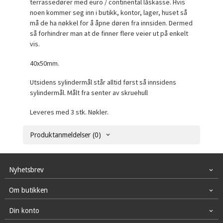
terrassedører med euro / continental låskasse. Hvis
noen kommer seg inn i butikk, kontor, lager, huset så
må de ha nøkkel for å åpne døren fra innsiden. Dermed
så forhindrer man at de finner flere veier ut på enkelt
vis.
40x50mm.
Utsidens sylindermål står alltid først så innsidens
sylindermål. Målt fra senter av skruehull
Leveres med 3 stk. Nøkler.
Produktanmeldelser (0)
Nyhetsbrev
Om butikken
Din konto