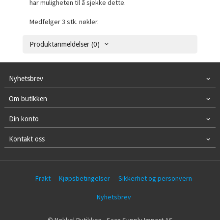
har muligheten til å sjekke dette.
Medfølger 3 stk. nøkler.
Produktanmeldelser (0)
Nyhetsbrev
Om butikken
Din konto
Kontakt oss
Frakt
Kjøpsbetingelser
Sikkerhet og personvern
Nyhetsbrev
© Nøkkel Butikken - Scan Supply Import AS