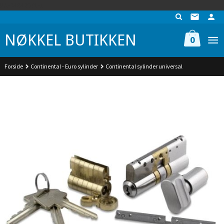
Gå
UA-74942901-1
til
innholdet
NØKKEL BUTIKKEN
0
Forside
Continental - Euro sylinder
Continental sylinder universal