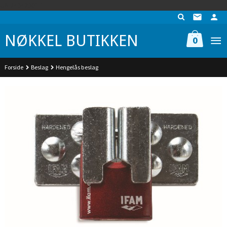
Gå
UA-74942901-1
til
innholdet
NØKKEL BUTIKKEN
0
Forside
Beslag
Hengelås beslag