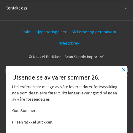
Kontakt oss
Frakt
Kjøpsbetingelser
Sikkerhet og personvern
Nyhetsbrev
© Nøkkel Butikken - Scan Supply Import AS
×
Utsendelse av varer sommer 26.
Vår nettbutikk bruker cookies slik at du
I fellesferien har mange av våre leverandører ferieavvikling
får en bedre kjøpsopplevelse og vi kan
noe som dessverre fører til litt lenger leveringstid på noen
yte deg bedre service. Vi bruker cookies
av våre forsendelser.
hovedsaklig til å lagre
innloggingsdetaljer og huske hva du
God Sommer
har puttet i handlekurven din. Fortsett å
bruke siden som normalt om du godtar
Hilsen Nøkkel Butikken.
dette.
Les mer