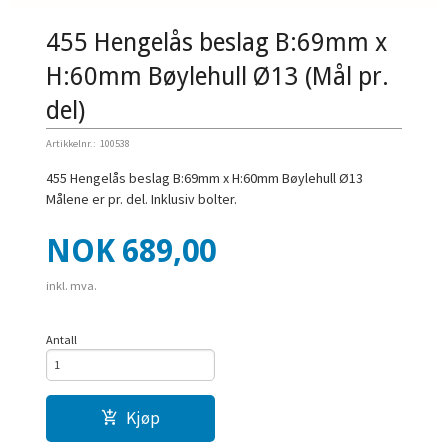
455 Hengelås beslag B:69mm x
H:60mm Bøylehull Ø13 (Mål pr.
del)
Artikkelnr.:
100538
455 Hengelås beslag B:69mm x H:60mm Bøylehull Ø13
Målene er pr. del. Inklusiv bolter.
Pris
NOK
689,00
inkl. mva.
Antall
Kjøp