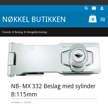
Gå
UA-74942901-1
til
innholdet
NØKKEL BUTIKKEN
0
Forside
Beslag
Hengelås beslag
NB- MX 332 Beslag med sylinder
B:115mm
Artikkelnr.:
105253