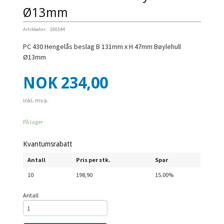
Ø13mm
Artikkelnr.:
100544
PC 430 Hengelås beslag B 131mm x H 47mm Bøylehull
Ø13mm
Pris
NOK
234,00
inkl. mva.
På lager
Kvantumsrabatt
Antall
Pris per stk.
Spar
10
198,90
15.00%
Antall