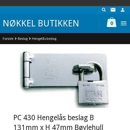
Gå
UA-74942901-1
til
innholdet
NØKKEL BUTIKKEN
0
Forside
Beslag
Hengelås beslag
PC 430 Hengelås beslag B
131mm x H 47mm Bøylehull