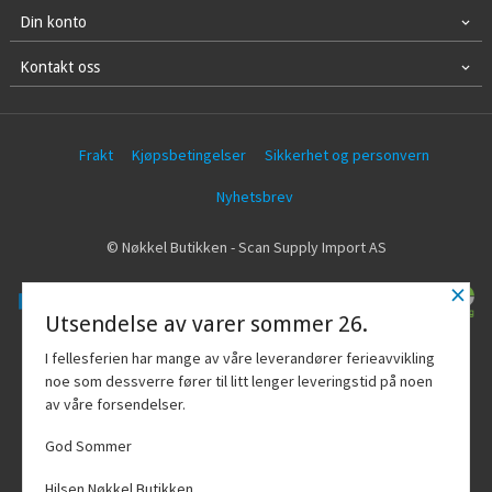
Din konto
Kontakt oss
Frakt
Kjøpsbetingelser
Sikkerhet og personvern
Nyhetsbrev
© Nøkkel Butikken - Scan Supply Import AS
×
Utsendelse av varer sommer 26.
Vår nettbutikk bruker cookies slik at du
I fellesferien har mange av våre leverandører ferieavvikling
får en bedre kjøpsopplevelse og vi kan
noe som dessverre fører til litt lenger leveringstid på noen
yte deg bedre service. Vi bruker cookies
av våre forsendelser.
hovedsaklig til å lagre
innloggingsdetaljer og huske hva du
God Sommer
har puttet i handlekurven din. Fortsett å
bruke siden som normalt om du godtar
Hilsen Nøkkel Butikken.