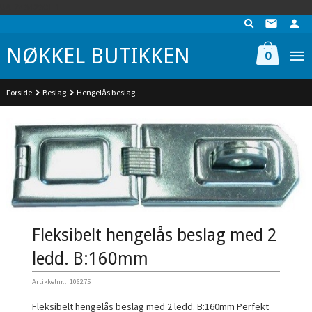
Gå
UA-74942901-1
til
innholdet
NØKKEL BUTIKKEN
0
Forside
Beslag
Hengelås beslag
Fleksibelt hengelås beslag med 2
ledd. B:160mm
Artikkelnr.:
106275
Fleksibelt hengelås beslag med 2 ledd. B:160mm Perfekt