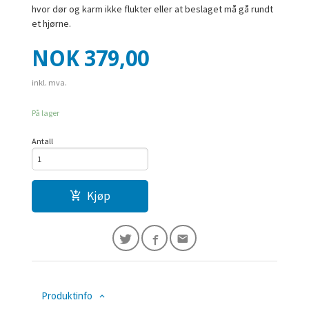
hvor dør og karm ikke flukter eller at beslaget må gå rundt
et hjørne.
Pris
NOK
379,00
inkl. mva.
På lager
Antall
Kjøp
Produktinfo