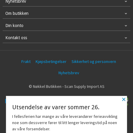
Nyhetsbrev
Om butikken
Din konto
Kontakt oss
Frakt
Kjøpsbetingelser
Sikkerhet og personvern
Nyhetsbrev
© Nøkkel Butikken - Scan Supply Import AS
×
Utsendelse av varer sommer 26.
Vår nettbutikk bruker cookies slik at du
I fellesferien har mange av våre leverandører ferieavvikling
får en bedre kjøpsopplevelse og vi kan
noe som dessverre fører til litt lenger leveringstid på noen
yte deg bedre service. Vi bruker cookies
av våre forsendelser.
hovedsaklig til å lagre