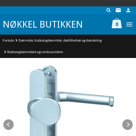
Gå
UA-74942901-1
til
innholdet
NØKKEL BUTIKKEN
0
Forside
Dørvrider, balkongdørvrider, dørtilbehør og dørsikring
Balkongdørvridere og vindusvridere
Prev
N