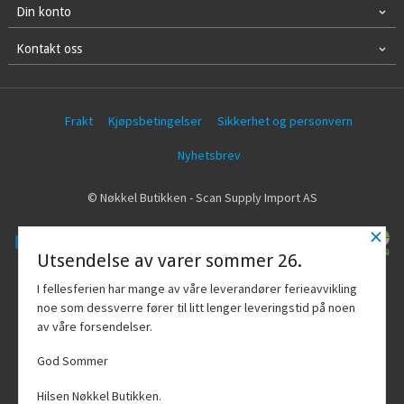
Din konto
Kontakt oss
Frakt
Kjøpsbetingelser
Sikkerhet og personvern
Nyhetsbrev
© Nøkkel Butikken - Scan Supply Import AS
×
Utsendelse av varer sommer 26.
Vår nettbutikk bruker cookies slik at du
I fellesferien har mange av våre leverandører ferieavvikling
får en bedre kjøpsopplevelse og vi kan
noe som dessverre fører til litt lenger leveringstid på noen
yte deg bedre service. Vi bruker cookies
av våre forsendelser.
hovedsaklig til å lagre
innloggingsdetaljer og huske hva du
God Sommer
har puttet i handlekurven din. Fortsett å
bruke siden som normalt om du godtar
Hilsen Nøkkel Butikken.