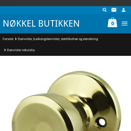
Gå
UA-74942901-1
til
innholdet
NØKKEL BUTIKKEN
0
Forside
Dørvrider, balkongdørvrider, dørtilbehør og dørsikring
Dørvrider rekvisita