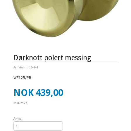
Dørknott polert messing
Artikkelnr.:
104444
WE12B/PB
Pris
NOK
439,00
inkl. mva.
Antall