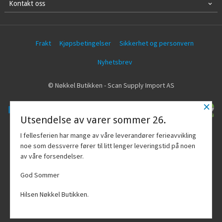
Kontakt oss
Frakt
Kjøpsbetingelser
Sikkerhet og personvern
Nyhetsbrev
© Nøkkel Butikken - Scan Supply Import AS
×
Utsendelse av varer sommer 26.
Vår nettbutikk bruker cookies slik at du
I fellesferien har mange av våre leverandører ferieavvikling
får en bedre kjøpsopplevelse og vi kan
noe som dessverre fører til litt lenger leveringstid på noen
yte deg bedre service. Vi bruker cookies
av våre forsendelser.
hovedsaklig til å lagre
innloggingsdetaljer og huske hva du
God Sommer
har puttet i handlekurven din. Fortsett å
bruke siden som normalt om du godtar
Hilsen Nøkkel Butikken.
dette.
Les mer
Powered by
24Nettbutikk