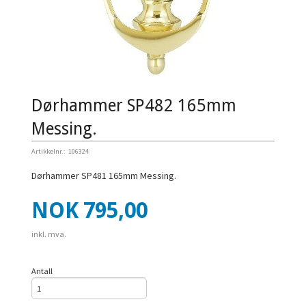
Dørhammer SP482 165mm
Messing.
Artikkelnr.:
106324
Dørhammer SP481 165mm Messing.
Pris
NOK
795,00
inkl. mva.
Antall