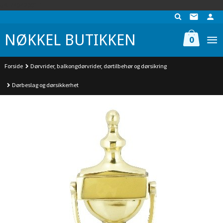
Gå
UA-74942901-1
til
innholdet
NØKKEL BUTIKKEN
0
Forside
Dørvrider, balkongdørvrider, dørtilbehør og dørsikring
Dørbeslag og dørsikkerhet