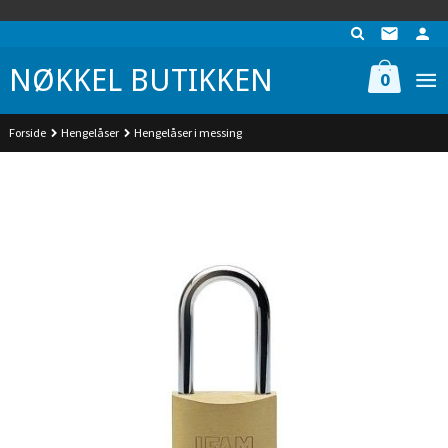
Gå
UA-74942901-1
til
innholdet
NØKKEL BUTIKKEN
0
Forside
Hengelåser
Hengelåser i messing