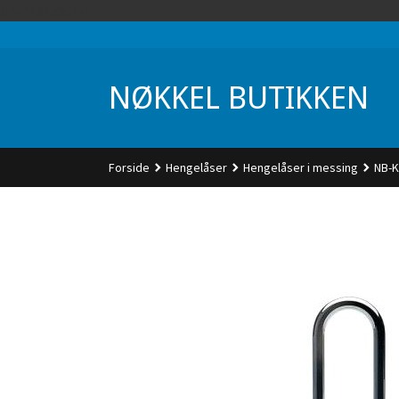
Gå
UA-74942901-1
til
innholdet
NØKKEL BUTIKKEN
Forside
Hengelåser
Hengelåser i messing
NB-K