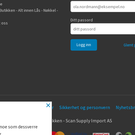
de
utikken - Alt innen Lås - Nøkkel -
Ditt passord
 oss
Glemt 
×
Frakt
Kjøpsbetingelser
Sikkerhet og personvern
Nyhetsbr
.
© Nøkkel Butikken - Scan Supply Import AS
g noe som dessverre
r.