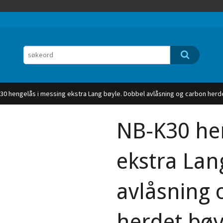
30 hengelås i messing ekstra Lang bøyle. Dobbel avlåsning og carbon herd
NB-K30 hen
ekstra Lan
avlåsning 
herdet bøy