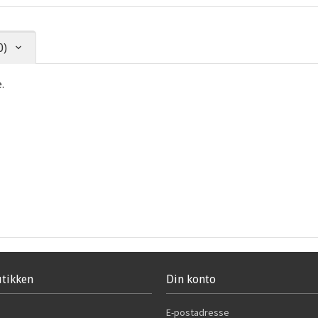
0)
.
tikken
Din konto
E-postadresse