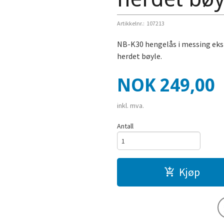
Artikkelnr.:
107213
NB-K30 hengelås i messing eks
herdet bøyle.
Pris
NOK
249,00
inkl. mva.
Antall
Kjøp