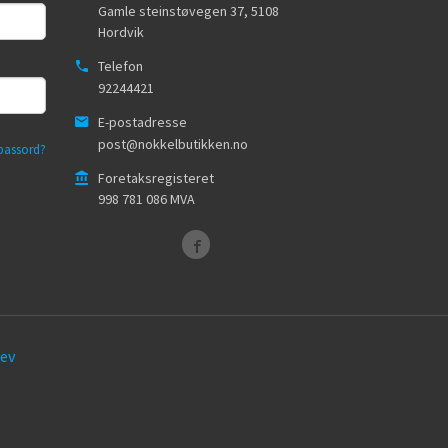
Gamle steinstøvegen 37
,
5108
Hordvik
Telefon
92244421
E-postadresse
post@nokkelbutikken.no
passord?
Foretaksregisteret
998 781 086 MVA
ev