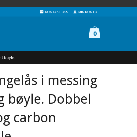
KONTAKT OSS
MIN KONTO
0
et bøyle.
gelås i messing
g bøyle. Dobbel
og carbon
le.