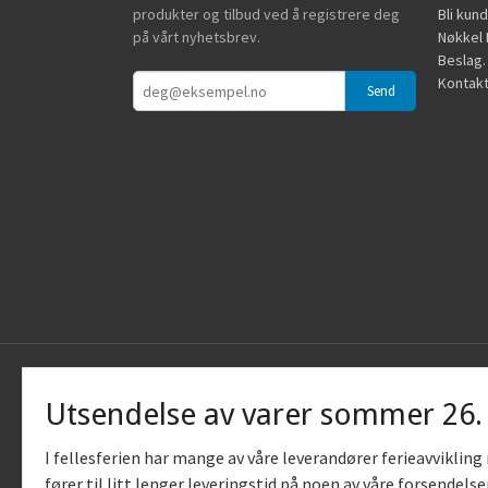
produkter og tilbud ved å registrere deg
Bli kun
på vårt nyhetsbrev.
Nøkkel B
Beslag.
Kontakt
Utsendelse av varer sommer 26
I fellesferien har mange av våre leverandører ferieavviklin
fører til litt lenger leveringstid på noen av våre forsendelse